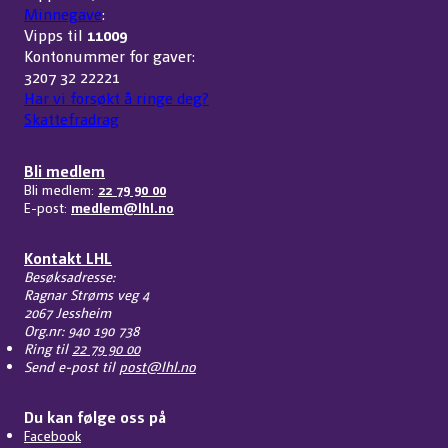
Minnegave
:
Vipps til
11009
Kontonummer for gaver:
3207 32 22221
Har vi forsøkt å ringe deg?
Skattefradrag
Bli medlem
Bli medlem:
22 79 90 00
E-post:
medlem@lhl.no
Kontakt LHL
Besøksadresse:
Ragnar Strøms veg 4
2067 Jessheim
Org.nr: 940 190 738
Ring til
22 79 90 00
Send e-post til
post@lhl.no
Du kan følge oss på
Facebook