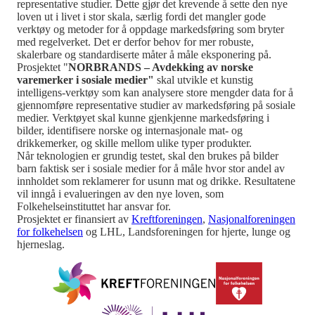
representative studier. Dette gjør det krevende å sette den nye
loven ut i livet i stor skala, særlig fordi det mangler gode
verktøy og metoder for å oppdage markedsføring som bryter
med regelverket. Det er derfor behov for mer robuste,
skalerbare og standardiserte måter å måle eksponering på.
Prosjektet "
NORBRANDS – Avdekking av norske
varemerker i sosiale medier"
skal utvikle et kunstig
intelligens-verktøy som kan analysere store mengder data for å
gjennomføre representative studier av markedsføring på sosiale
medier. Verktøyet skal kunne gjenkjenne markedsføring i
bilder, identifisere norske og internasjonale mat- og
drikkemerker, og skille mellom ulike typer produkter.
Når teknologien er grundig testet, skal den brukes på bilder
barn faktisk ser i sosiale medier for å måle hvor stor andel av
innholdet som reklamerer for usunn mat og drikke. Resultatene
vil inngå i evalueringen av den nye loven, som
Folkehelseinstituttet har ansvar for.
Prosjektet er finansiert av
Kreftforeningen
,
Nasjonalforeningen
for folkehelsen
og LHL, Landsforeningen for hjerte, lunge og
hjerneslag.