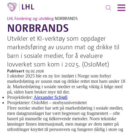
LHL
Forskning og utvikling
NORBRANDS
NORBRANDS
Utvikler et KI-verktøy som oppdager
markedsføring av usunn mat og drikke til
barn i sosiale medier, for å evaluere
lovverket som kom i 2025. (OsloMet)
Publisert
03.02.2026
I oktober 2025 ble en ny lov innført i Norge som forbyr
markedsføring av usunn mat og drikke rettet mot barn under 18
år. Markedsføring i sosiale medier er særlig viktig å følge med
på, siden barn bruker mye tid der.
Prosjektleder:
Alexander Schjøll
Prosjekteier: OsloMet – storbyuniversitetet
Flere norske studier har sett på markedsføring i sosiale medier,
men datagrunnlaget har vært begrenset og fragmentert – ofte
basert på manuelle og tidkrevende metoder. Noen tekniske
løsninger finnes internasjonalt, men mange av dem støter på
utfordringer knyttet til personvern og fungerer dårlig i store og