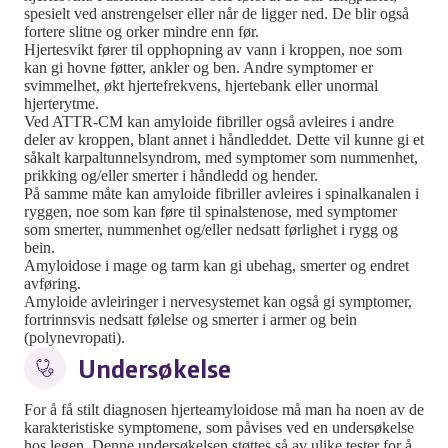
spesielt ved anstrengelser eller når de ligger ned. De blir også
fortere slitne og orker mindre enn før.
Hjertesvikt fører til opphopning av vann i kroppen, noe som
kan gi hovne føtter, ankler og ben. Andre symptomer er
svimmelhet, økt hjertefrekvens, hjertebank eller unormal
hjerterytme.
Ved ATTR-CM kan amyloide fibriller også avleires i andre
deler av kroppen, blant annet i håndleddet. Dette vil kunne gi et
såkalt karpaltunnelsyndrom, med symptomer som nummenhet,
prikking og/eller smerter i håndledd og hender.
På samme måte kan amyloide fibriller avleires i spinalkanalen i
ryggen, noe som kan føre til spinalstenose, med symptomer
som smerter, nummenhet og/eller nedsatt førlighet i rygg og
bein.
Amyloidose i mage og tarm kan gi ubehag, smerter og endret
avføring.
Amyloide avleiringer i nervesystemet kan også gi symptomer,
fortrinnsvis nedsatt følelse og smerter i armer og bein
(polynevropati).
Undersøkelse
For å få stilt diagnosen hjerteamyloidose må man ha noen av de
karakteristiske symptomene, som påvises ved en undersøkelse
hos legen. Denne undersøkelsen støttes så av ulike tester for å