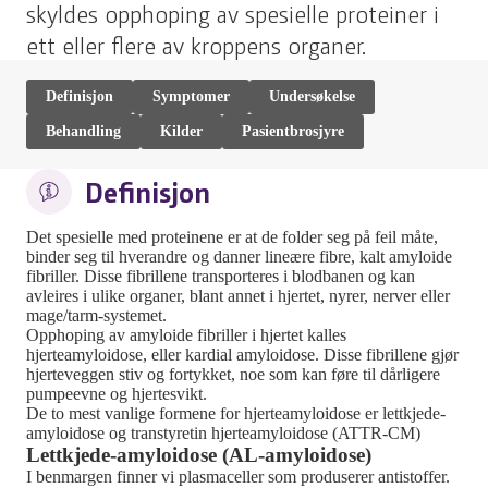
skyldes opphoping av spesielle proteiner i
ett eller flere av kroppens organer.
Definisjon
Symptomer
Undersøkelse
Behandling
Kilder
Pasientbrosjyre
Definisjon
Det spesielle med proteinene er at de folder seg på feil måte,
binder seg til hverandre og danner lineære fibre, kalt amyloide
fibriller. Disse fibrillene transporteres i blodbanen og kan
avleires i ulike organer, blant annet i hjertet, nyrer, nerver eller
mage/tarm-systemet.
Opphoping av amyloide fibriller i hjertet kalles
hjerteamyloidose, eller kardial amyloidose. Disse fibrillene gjør
hjerteveggen stiv og fortykket, noe som kan føre til dårligere
pumpeevne og hjertesvikt.
De to mest vanlige formene for hjerteamyloidose er lettkjede-
amyloidose og transtyretin hjerteamyloidose (ATTR-CM)
Lettkjede-amyloidose (AL-amyloidose)
I benmargen finner vi plasmaceller som produserer antistoffer.