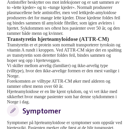
Antistoffer beskytter oss mot infeksjoner og er satt sammen av
to «lette kjeder» og to «tunge kjeder». Normalt produserer
plasmacellene hele antistoffer, men ved lettkjede-amyloidose
produseres det for mange lette kjeder. Disse kjedene foldes feil
og bindes sammen til amyloide fibriller, som igjen avleires i
hjertet. Sykdommen ses oftest hos pasienter over 50 år, og den
rammer både menn og kvinner.
Transtyretin hjerteamyloidose (ATTR-CM)
Transtyretin er et protein som normalt transporterer tyroksin og
vitamin A rundt i kroppen. Ved ATTR-CM skjer det en spalting
av transtyretin som deretter foldes feil, bindes sammen og
hoper seg opp i hjerteveggen.
Vi skiller mellom arvelig (familiær) og ikke-arvelig type
(villtype), hvor den ikke-arvelige formen er den mest vanlige i
Norge.
Forekomsten av villtype ATTR-CM øker med alderen og
rammer oftest menn over 60 år.
Hjerteamyloidose er en lite kjent sykdom, og vi vet ikke med
sikkerhet hvor mange pasienter som har denne sykdommen i
Norge i dag.
Symptomer
Symptomer på hjerteamyloidose er symptomer som oppstår ved
hjertesvikt. Pasienten merker ofte først at de blir tungpustet,