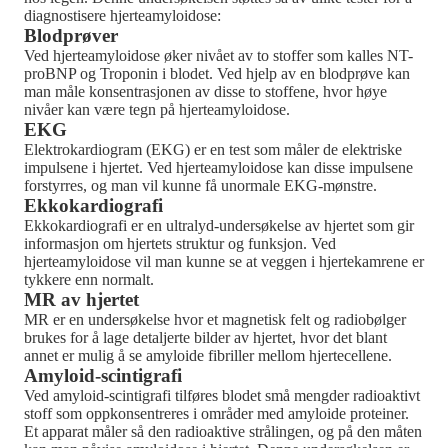
diagnostisere hjerteamyloidose:
Blodprøver
Ved hjerteamyloidose øker nivået av to stoffer som kalles NT-
proBNP og Troponin i blodet. Ved hjelp av en blodprøve kan
man måle konsentrasjonen av disse to stoffene, hvor høye
nivåer kan være tegn på hjerteamyloidose.
EKG
Elektrokardiogram (EKG) er en test som måler de elektriske
impulsene i hjertet. Ved hjerteamyloidose kan disse impulsene
forstyrres, og man vil kunne få unormale EKG-mønstre.
Ekkokardiografi
Ekkokardiografi er en ultralyd-undersøkelse av hjertet som gir
informasjon om hjertets struktur og funksjon. Ved
hjerteamyloidose vil man kunne se at veggen i hjertekamrene er
tykkere enn normalt.
MR av hjertet
MR er en undersøkelse hvor et magnetisk felt og radiobølger
brukes for å lage detaljerte bilder av hjertet, hvor det blant
annet er mulig å se amyloide fibriller mellom hjertecellene.
Amyloid-scintigrafi
Ved amyloid-scintigrafi tilføres blodet små mengder radioaktivt
stoff som oppkonsentreres i områder med amyloide proteiner.
Et apparat måler så den radioaktive strålingen, og på den måten