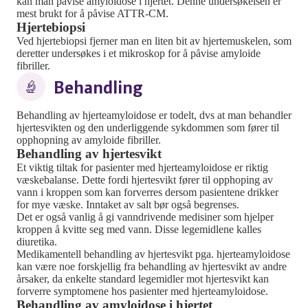
kan man påvise amyloidose i hjertet. Denne undersøkelsen er
mest brukt for å påvise ATTR-CM.
Hjertebiopsi
Ved hjertebiopsi fjerner man en liten bit av hjertemuskelen, som
deretter undersøkes i et mikroskop for å påvise amyloide
fibriller.
Behandling
Behandling av hjerteamyloidose er todelt, dvs at man behandler
hjertesvikten og den underliggende sykdommen som fører til
opphopning av amyloide fibriller.
Behandling av hjertesvikt
Et viktig tiltak for pasienter med hjerteamyloidose er riktig
væskebalanse. Dette fordi hjertesvikt fører til opphoping av
vann i kroppen som kan forverres dersom pasientene drikker
for mye væske. Inntaket av salt bør også begrenses.
Det er også vanlig å gi vanndrivende medisiner som hjelper
kroppen å kvitte seg med vann. Disse legemidlene kalles
diuretika.
Medikamentell behandling av hjertesvikt pga. hjerteamyloidose
kan være noe forskjellig fra behandling av hjertesvikt av andre
årsaker, da enkelte standard legemidler mot hjertesvikt kan
forverre symptomene hos pasienter med hjerteamyloidose.
Behandling av amyloidose i hjertet