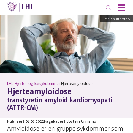
Foto: Shutterstock
LHL
Hjerte- og karsykdommer
Hjerteamyloidose
Hjerteamyloidose
transtyretin amyloid kardiomyopati
(ATTR-CM)
Publisert
01.06.2022
Fagekspert:
Jostein Grimsmo
Amyloidose er en gruppe sykdommer som