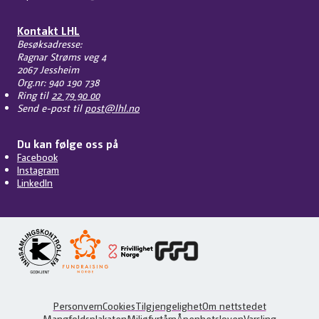
Kontakt LHL
Besøksadresse:
Ragnar Strøms veg 4
2067 Jessheim
Org.nr: 940 190 738
Ring til
22 79 90 00
Send e-post til
post@lhl.no
Du kan følge oss på
Facebook
Instagram
LinkedIn
Personvern
Cookies
Tilgjengelighet
Om nettstedet
Mangfoldsplakaten
Miljøfyrtårn
Åpenhetsloven
Varsling