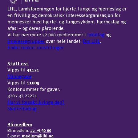
LHL, Landsforeningen for hjerte, lunge og hjerneslag er
en frivillig og demokratisk interesseorganisasjon for
mennesker med hjerte- og lungesykdom, hjerneslag og
afasi - og deres pårørende.
Vi har nærmere 52 000 medlemmer i
lokallag
og
interessegrupper
over hele landet.
Om LHL
.
Endre cookie-innstillinger
Støtt oss
Vipps til
41121
Minnegave
:
Vipps til
11009
Kontonummer for gaver:
3207 32 22221
Har vi forsøkt å ringe deg?
Skattefradrag
Bli medlem
Bli medlem:
22 79 90 00
E-post:
medlem@lhl.no