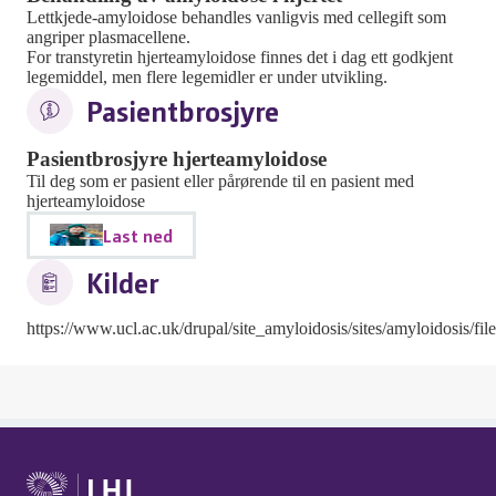
Lettkjede-amyloidose behandles vanligvis med cellegift som
angriper plasmacellene.
For transtyretin hjerteamyloidose finnes det i dag ett godkjent
legemiddel, men flere legemidler er under utvikling.
Pasientbrosjyre
Pasientbrosjyre hjerteamyloidose
Til deg som er pasient eller pårørende til en pasient med
hjerteamyloidose
Last ned
Kilder
https://www.ucl.ac.uk/drupal/site_amyloidosis/sites/amyloidosis/fi