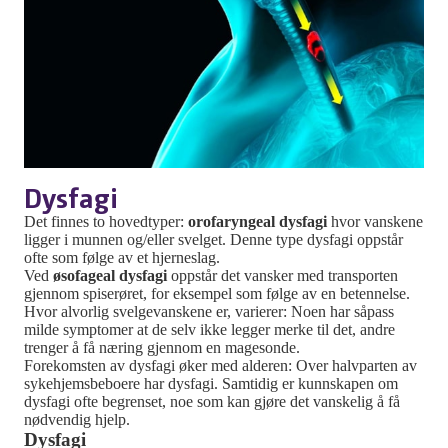
Dysfagi
Det finnes to hovedtyper:
orofaryngeal dysfagi
hvor vanskene
ligger i munnen og/eller svelget. Denne type dysfagi oppstår
ofte som følge av et hjerneslag.
Ved
øsofageal dysfagi
oppstår det vansker med transporten
gjennom spiserøret, for eksempel som følge av en betennelse.
Hvor alvorlig svelgevanskene er, varierer: Noen har såpass
milde symptomer at de selv ikke legger merke til det, andre
trenger å få næring gjennom en magesonde.
Forekomsten
av dysfagi
øker med alderen:
O
ver halvparten av
sykehjemsbeboere har dysfagi. Samtidig er kunnskapen om
dysfagi
ofte begrenset, noe som
kan
gjør
e
det vanskelig å få
nødvendig hjelp.
Dysfagi