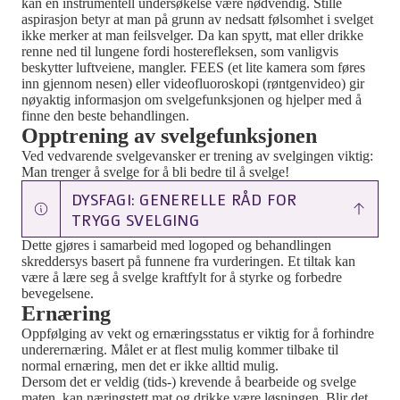
kan en instrumentell undersøkelse være nødvendig.
Stille
aspirasjon betyr at man på grunn av nedsatt følsomhet i svelget
ikke merker at man feilsvelger. Da kan spytt, mat eller drikke
renne ned til lungene fordi hosterefleksen, som vanligvis
bes
k
ytter luftveiene, mangler.
FEES
(e
t
lite
kamera
som føres
inn
gjennom nesen) eller
videofluoroskopi
(røntgenvideo) gir
nøyaktig informasjon om
svelgefunksjonen
og hjelper med å
finne den beste behandlingen.
Opptrening av svelgefunksjonen
Ved vedvarende svelgevansker er
trening av svelgingen viktig
:
M
an trenger å svelge for å bli bedre til å svelge!
DYSFAGI: GENERELLE RÅD FOR
TRYGG SVELGING
Dette gjøres i samarbeid med logoped
og behandlingen
skreddersys basert på funnene fra vurderingen
. Et tiltak kan
være å lære seg å svelge kraftfylt for å
styrke og
forbedre
bevegelsene.
Ernæring
Oppfølging av vekt og ernæringsstatus er viktig for å forhindre
underernæring. Målet er
at flest mulig
komme
r
tilbake til
normal ernæring,
men det er ikke alltid mulig.
Dersom det er veldig (tids-)
krevende å bearbeide og svelge
maten, kan
næringstett
mat og drikke være løsningen.
B
lir
det