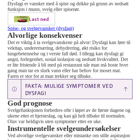
Dysfagi er vansker med å spise og drikke på grunn av nedsatt
funksjon i munn, svelg eller spiserør.
Last ned
Spise- og svelgevansker (dysfagi)
Alvorlige konsekvenser
Det er viktig å ta svelgevanskene på alvor: Dysfagi
kan føre til
vekttap, underernæring, dehydrering, økt risiko for
lungebetennelse og i verste fall død. I tillegg kan dysfagi gi
angst, forlegenhet, sosial isolasjon og nedsatt livskvalitet
. D
et
er lite fristende å bli med på restaurant når man
må
hoste hver
gang man tar en slurk vann eller har behov for moset mat
.
F
aren er stor
for at
man trekker seg tilbake.
FAKTA: MULIGE SYMPTOMER VED
DYSFAGI
God prognose
Svelgefunksjonen forbedres ofte i løpet av de første dagene og
ukene etter et hjerneslag, og kan gå helt tilbake til normalen.
Olav
var
heldigvis
uten symptomer etter en uke.
Instrumentell
e svelgeundersøkelser
Ved alvorlige svelgevansker eller
mistanke om stille aspirasjon