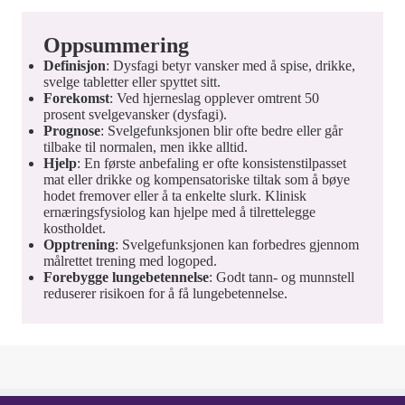
Oppsummering
Definisjon
: Dysfagi betyr vansker med å spise, drikke,
svelge tabletter eller spyttet sitt.
Forekomst
: Ved hjerneslag opplever omtrent 50
prosent svelgevansker (dysfagi).
Prognose
: Svelgefunksjonen blir ofte bedre eller går
tilbake til normalen, men ikke alltid.
Hjelp
: En første anbefaling er ofte konsistenstilpasset
mat eller drikke og kompensatoriske tiltak som å bøye
hodet fremover eller å ta enkelte slurk. Klinisk
ernæringsfysiolog kan hjelpe med å tilrettelegge
kostholdet.
Opptrening
: Svelgefunksjonen kan forbedres gjennom
målrettet trening med logoped.
Forebygge lungebetennelse
: Godt tann- og munnstell
reduserer risikoen for å få lungebetennelse.