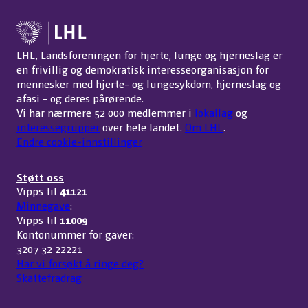
LHL, Landsforeningen for hjerte, lunge og hjerneslag er
en frivillig og demokratisk interesseorganisasjon for
mennesker med hjerte- og lungesykdom, hjerneslag og
afasi - og deres pårørende.
Vi har nærmere 52 000 medlemmer i
lokallag
og
interessegrupper
over hele landet.
Om LHL
.
Endre cookie-innstillinger
Støtt oss
Vipps til
41121
Minnegave
:
Vipps til
11009
Kontonummer for gaver:
3207 32 22221
Har vi forsøkt å ringe deg?
Skattefradrag