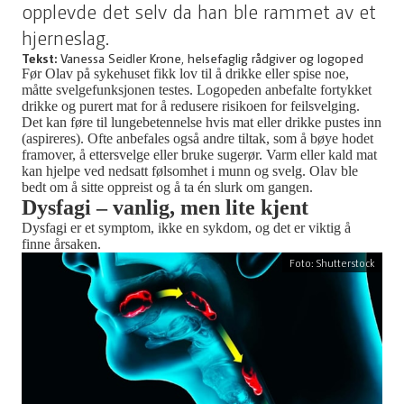
opplevde det selv da han ble rammet av et
hjerneslag.
Tekst:
Vanessa Seidler Krone, helsefaglig rådgiver og logoped
Før Olav på sykehuset fikk lov til å drikke eller spise noe,
måtte svelgefunksjonen testes.
Logopeden anbefalte fortykket
drikke og purert mat for å redusere risikoen for feilsvelging
.
Det k
an føre til lungebetennelse hvis mat eller drikke pustes inn
(aspireres). Ofte anbefales også
andre
tiltak,
som å bøye hodet
framover,
å
ettersvelge
eller bruke sugerør. Varm eller kald mat
kan hjelpe ved nedsatt følsomhet i munn og svelg. Olav
ble
bedt om å
sitte oppreist og
å
ta én slurk om gangen.
Dysfagi – vanlig, men lite kjent
Dysfagi er et symptom, ikke en sykdom, og det er viktig å
finne årsaken.
Foto: Shutterstock