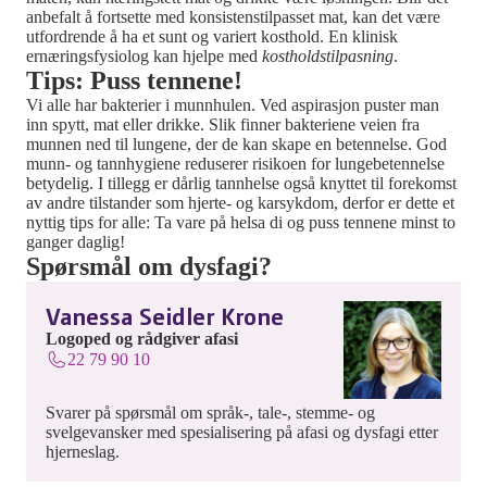
anbefalt å fortsette med konsistenstilpasset mat
,
kan det være
utfordrende
å ha et sunt og variert kosthold. En klinisk
ernæringsfysiolog kan hjelpe med
kostholdstilpasning
.
Tips
:
P
uss tennene!
Vi alle har bakterier i munnhulen. Ved aspirasjon puster man
inn spytt, mat eller drikke. Slik finner bakteriene veien fra
munnen ned til lungene
,
der de kan skape en betennelse.
God
munn- og tannhygiene reduserer risikoen for lungebetennelse
betydelig.
I tillegg er dårlig tannhelse også knyttet til forekomst
av andre tilstander som hjerte- og karsykdom, derfor er dette et
nyttig
tips
for
alle: Ta vare på hels
a
di og puss tennene minst to
ganger daglig!
Spørsmål om dysfagi?
Vanessa Seidler Krone
Logoped og rådgiver afasi
22 79 90 10
Svarer på spørsmål om språk-, tale-, stemme- og
svelgevansker med spesialisering på afasi og dysfagi etter
hjerneslag.