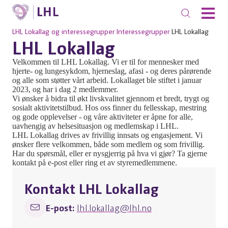
LHL
Lokallag og interessegrupper
Interessegrupper
LHL Lokallag
LHL Lokallag
Velkommen til LHL Lokallag. Vi er til for mennesker med
hjerte- og lungesykdom, hjerneslag, afasi - og deres pårørende
og alle som støtter vårt arbeid. Lokallaget ble stiftet i januar
2023, og har i dag 2 medlemmer.
Vi ønsker å bidra til økt livskvalitet gjennom et bredt, trygt og
sosialt aktivitetstilbud. Hos oss finner du fellesskap, mestring
og gode opplevelser - og våre aktiviteter er åpne for alle,
uavhengig av helsesituasjon og medlemskap i LHL.
LHL Lokallag drives av frivillig innsats og engasjement. Vi
ønsker flere velkommen, både som medlem og som frivillig.
Har du spørsmål, eller er nysgjerrig på hva vi gjør? Ta gjerne
kontakt på e-post eller ring et av styremedlemmene.
Kontakt LHL Lokallag
E-post:
lhl.lokallag@lhl.no