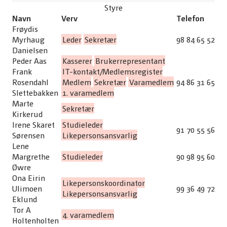
Styre
Navn
Verv
Telefon
Frøydis
Myrhaug
Leder
Sekretær
98 84 65 52
Danielsen
Peder Aas
Kasserer
Brukerrepresentant
Frank
IT-kontakt/Medlemsregister
Rosendahl
Medlem
Sekretær
Varamedlem
94 86 31 65
Slettebakken
1. varamedlem
Marte
Sekretær
Kirkerud
Irene Skaret
Studieleder
91 70 55 56
Sørensen
Likepersonsansvarlig
Lene
Margrethe
Studieleder
90 98 95 60
Øwre
Ona Eirin
Likepersonskoordinator
Ulimoen
99 36 49 72
Likepersonsansvarlig
Eklund
Tor A
4. varamedlem
Holtenholten