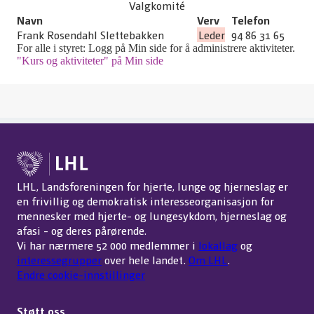
Valgkomité
Navn
Verv
Telefon
Frank Rosendahl Slettebakken
Leder
94 86 31 65
For alle i styret: Logg på Min side for å administrere aktiviteter.
"Kurs og aktiviteter" på Min side
LHL, Landsforeningen for hjerte, lunge og hjerneslag er
en frivillig og demokratisk interesseorganisasjon for
mennesker med hjerte- og lungesykdom, hjerneslag og
afasi - og deres pårørende.
Vi har nærmere 52 000 medlemmer i
lokallag
og
interessegrupper
over hele landet.
Om LHL
.
Endre cookie-innstillinger
Støtt oss