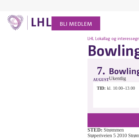
BLI MEDLEM
LHL
Lokallag og interesseg
Bowling
7.
Bowling
Ukentlig
AUGUST
TID
kl. 10.00–13.00
STED:
Strømmen
Støperiveien 5 2010 Strø