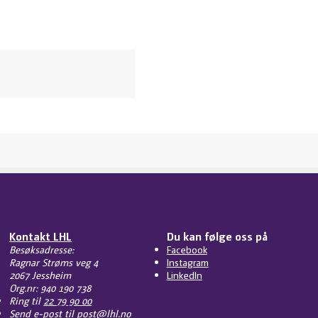
Kontakt LHL
Du kan følge oss på
Besøksadresse:
Facebook
Ragnar Strøms veg 4
Instagram
2067 Jessheim
LinkedIn
Org.nr: 940 190 738
Ring til
22 79 90 00
Send e-post til
post@lhl.no