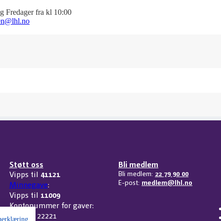
g Fredager fra kl 10:00
en@lhl.no
Støtt oss
Bli medlem
Vipps til
41121
Bli medlem:
22 79 90 00
E-post:
medlem@lhl.no
Minnegave
:
Vipps til
11009
Kontonummer for gaver:
3207 32 22221
nerklæring