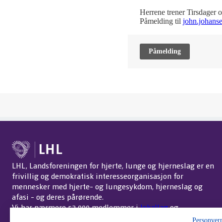
Herrene trener Tirsdager o
Påmelding til
john.johans
Påmelding
LHL, Landsforeningen for hjerte, lunge og hjerneslag er en
frivillig og demokratisk interesseorganisasjon for
mennesker med hjerte- og lungesykdom, hjerneslag og
afasi - og deres pårørende.
Vi har nærmere 52 000 medlemmer i
lokallag
og
interessegrupper
over hele landet.
Om LHL
.
Personver