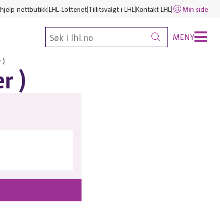
hjelp nettbutikk
LHL-Lotteriet
Tillitsvalgt i LHL
Kontakt LHL
Min side
MENY
 )
r )