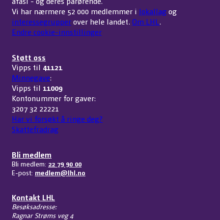
afasi - og deres pårørende.
Vi har nærmere 52 000 medlemmer i
lokallag
og
interessegrupper
over hele landet.
Om LHL
.
Endre cookie-innstillinger
Støtt oss
Vipps til
41121
Minnegave
:
Vipps til
11009
Kontonummer for gaver:
3207 32 22221
Har vi forsøkt å ringe deg?
Skattefradrag
Bli medlem
Bli medlem:
22 79 90 00
E-post:
medlem@lhl.no
Kontakt LHL
Besøksadresse:
Ragnar Strøms veg 4