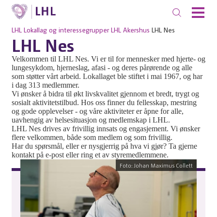
LHL
Lokallag og interessegrupper
LHL Akershus
LHL Nes
LHL Nes
Velkommen til LHL Nes. Vi er til for mennesker med hjerte- og
lungesykdom, hjerneslag, afasi - og deres pårørende og alle
som støtter vårt arbeid. Lokallaget ble stiftet i mai 1967, og har
i dag 313 medlemmer.
Vi ønsker å bidra til økt livskvalitet gjennom et bredt, trygt og
sosialt aktivitetstilbud. Hos oss finner du fellesskap, mestring
og gode opplevelser - og våre aktiviteter er åpne for alle,
uavhengig av helsesituasjon og medlemskap i LHL.
LHL Nes drives av frivillig innsats og engasjement. Vi ønsker
flere velkommen, både som medlem og som frivillig.
Har du spørsmål, eller er nysgjerrig på hva vi gjør? Ta gjerne
kontakt på e-post eller ring et av styremedlemmene.
Foto: Johan Maximus Collett