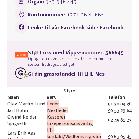
Org.nr:
983 946 445
Kontonummer:
1271 06 81668
Lenke til vår Facebook-side:
Facebook
Støtt oss med Vipps-nummer: 566645
Oppgir du navn, adresse og telefonnummer er
støtten fradragsberettiget.
Gi din grasrotandel til LHL Nes
Styre
Navn
Verv
Telefon
Olav Martin Lund
Leder
91 30 03 36
Jarl Holm
Nestleder
90 53 29 64
Øivind Reidar
Kasserer
92 45 81 23
Spigseth
Likepersonsansvarlig
IT-
Lars Erik Aas
kontakt/Medlemsregister
90 63 05 45