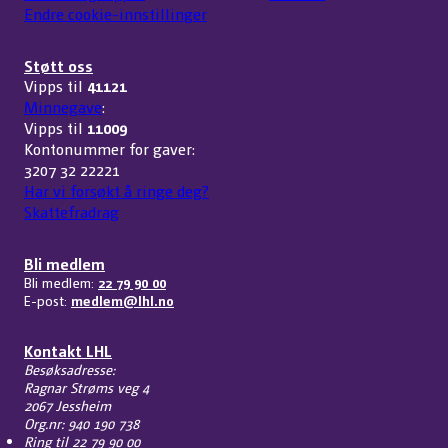
Endre cookie-innstillinger
Støtt oss
Vipps til
41121
Minnegave
:
Vipps til
11009
Kontonummer for gaver:
3207 32 22221
Har vi forsøkt å ringe deg?
Skattefradrag
Bli medlem
Bli medlem:
22 79 90 00
E-post:
medlem@lhl.no
Kontakt LHL
Besøksadresse:
Ragnar Strøms veg 4
2067 Jessheim
Org.nr: 940 190 738
Ring til
22 79 90 00