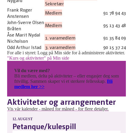
Nygård
Sekretær
Frank Roger
Medlem
91 78 94 43
Anstensen
John-Sverre Olsen
Medlem
95 13 43 48
Bråten
Åse Marit Nydal
1. varamedlem
91 35 84 09
Nicholson
Odd Arthur Istad
3. varamedlem
90 15 37 24
For alle i styret: Logg på Min side for å administrere aktiviteter.
"Kurs og aktiviteter" på Min side
Vil du være med?
Bli medlem, delta på aktiviteter – eller engasjer deg som
frivillig. Sammen skaper vi et sterkere fellesskap.
Bli
medlem her >>
Aktiviteter og arrangementer
Vis vår kalender - måned for måned - for flere detaljer.
12.
AUGUST
Petanque/kulespill