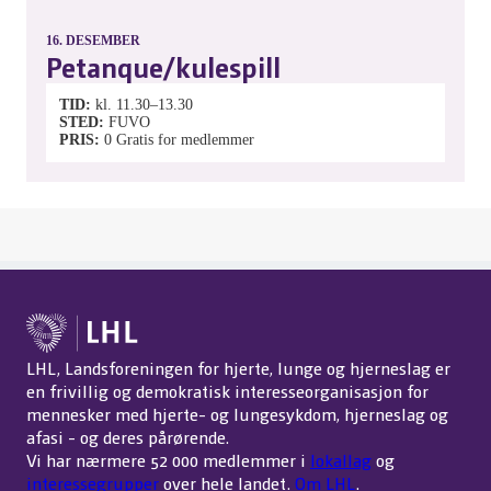
16.
DESEMBER
Petanque/kulespill
TID
kl. 11.30–13.30
STED
FUVO
PRIS
0
Gratis for medlemmer
LHL, Landsforeningen for hjerte, lunge og hjerneslag er
en frivillig og demokratisk interesseorganisasjon for
mennesker med hjerte- og lungesykdom, hjerneslag og
afasi - og deres pårørende.
Vi har nærmere 52 000 medlemmer i
lokallag
og
interessegrupper
over hele landet.
Om LHL
.