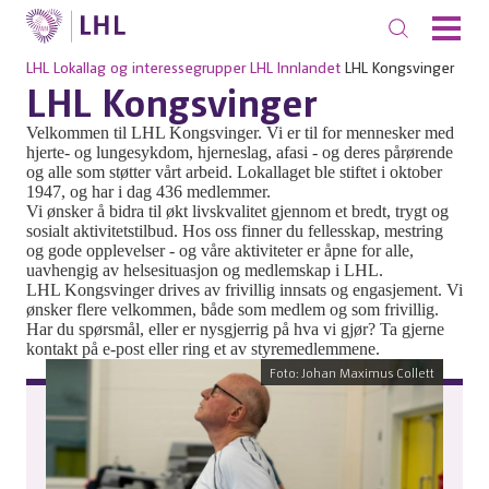
LHL
Lokallag og interessegrupper
LHL Innlandet
LHL Kongsvinger
LHL Kongsvinger
Velkommen til LHL Kongsvinger. Vi er til for mennesker med
hjerte- og lungesykdom, hjerneslag, afasi - og deres pårørende
og alle som støtter vårt arbeid. Lokallaget ble stiftet i oktober
1947, og har i dag 436 medlemmer.
Vi ønsker å bidra til økt livskvalitet gjennom et bredt, trygt og
sosialt aktivitetstilbud. Hos oss finner du fellesskap, mestring
og gode opplevelser - og våre aktiviteter er åpne for alle,
uavhengig av helsesituasjon og medlemskap i LHL.
LHL Kongsvinger drives av frivillig innsats og engasjement. Vi
ønsker flere velkommen, både som medlem og som frivillig.
Har du spørsmål, eller er nysgjerrig på hva vi gjør? Ta gjerne
kontakt på e-post eller ring et av styremedlemmene.
Foto: Johan Maximus Collett