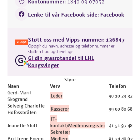
Kontonummer:
1840 09 07052
Lenke til vår Facebook-side:
Facebook
Støtt oss med Vipps-nummer: 136847
Oppgir du navn, adresse og telefonnummer er
støtten fradragsberettiget.
Gi din grasrotandel til LHL
Kongsvinger
Styre
Navn
Verv
Telefon
Gerd-Marit
Leder
90 10 23 32
Skogrand
Solveig Charlotte
Kasserer
99 00 80 68
Hofossbråten
IT-
Jeanette Stolt
kontakt/Medlemsregister
41 51 97 48
Sekretær
Brit Irene Engen
Medlem
91 34 40 07