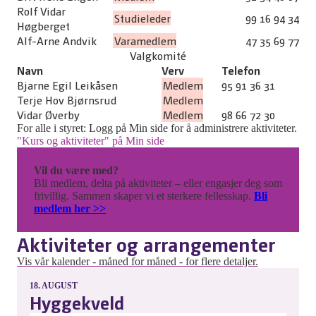
Rolf Vidar
Studieleder
99 16 94 34
Høgberget
Alf-Arne Andvik
Varamedlem
47 35 69 77
Valgkomité
Navn
Verv
Telefon
Bjarne Egil Leikåsen
Medlem
95 91 36 31
Terje Hov Bjørnsrud
Medlem
Vidar Øverby
Medlem
98 66 72 30
For alle i styret: Logg på Min side for å administrere aktiviteter.
"Kurs og aktiviteter" på Min side
Vil du være med?
Bli medlem, delta på aktiviteter – eller engasjer deg som
frivillig. Sammen skaper vi et sterkere fellesskap.
Bli
medlem her >>
Aktiviteter og arrangementer
Vis vår kalender - måned for måned - for flere detaljer.
18.
AUGUST
Hyggekveld