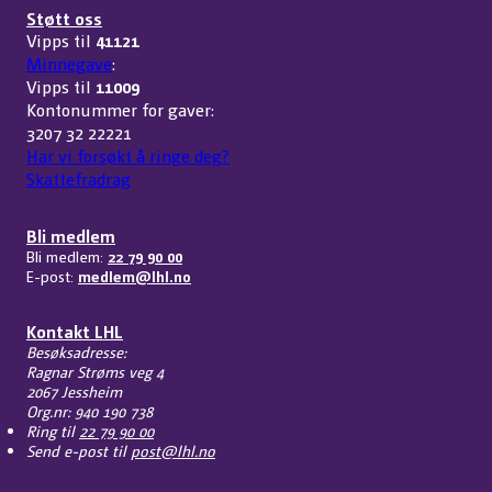
Støtt oss
Vipps til
41121
Minnegave
:
Vipps til
11009
Kontonummer for gaver:
3207 32 22221
Har vi forsøkt å ringe deg?
Skattefradrag
Bli medlem
Bli medlem:
22 79 90 00
E-post:
medlem@lhl.no
Kontakt LHL
Besøksadresse:
Ragnar Strøms veg 4
2067 Jessheim
Org.nr: 940 190 738
Ring til
22 79 90 00
Send e-post til
post@lhl.no