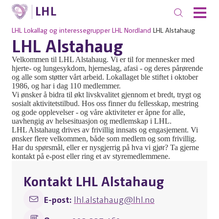
LHL
Lokallag og interessegrupper
LHL Nordland
LHL Alstahaug
LHL Alstahaug
Velkommen til LHL Alstahaug. Vi er til for mennesker med
hjerte- og lungesykdom, hjerneslag, afasi - og deres pårørende
og alle som støtter vårt arbeid. Lokallaget ble stiftet i oktober
1986, og har i dag 110 medlemmer.
Vi ønsker å bidra til økt livskvalitet gjennom et bredt, trygt og
sosialt aktivitetstilbud. Hos oss finner du fellesskap, mestring
og gode opplevelser - og våre aktiviteter er åpne for alle,
uavhengig av helsesituasjon og medlemskap i LHL.
LHL Alstahaug drives av frivillig innsats og engasjement. Vi
ønsker flere velkommen, både som medlem og som frivillig.
Har du spørsmål, eller er nysgjerrig på hva vi gjør? Ta gjerne
kontakt på e-post eller ring et av styremedlemmene.
Kontakt LHL Alstahaug
E-post:
lhl.alstahaug@lhl.no