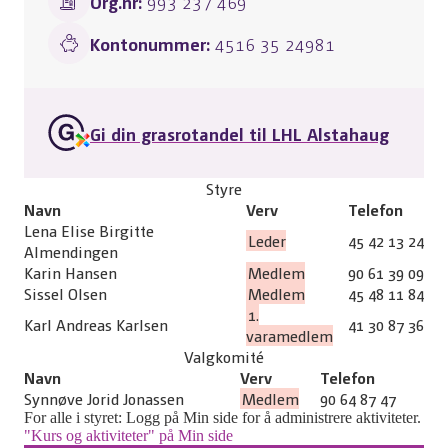
Org.nr:
993 237 469
Kontonummer:
4516 35 24981
Gi din grasrotandel til LHL Alstahaug
Styre
Navn
Verv
Telefon
Lena Elise Birgitte
Leder
45 42 13 24
Almendingen
Karin Hansen
Medlem
90 61 39 09
Sissel Olsen
Medlem
45 48 11 84
1.
Karl Andreas Karlsen
41 30 87 36
varamedlem
Valgkomité
Navn
Verv
Telefon
Synnøve Jorid Jonassen
Medlem
90 64 87 47
For alle i styret: Logg på Min side for å administrere aktiviteter.
"Kurs og aktiviteter" på Min side