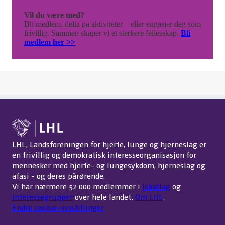
Vil du være med?
Bli medlem, delta på aktiviteter – eller engasjer deg som
frivillig. Sammen skaper vi et sterkere fellesskap.
Bli
medlem her >>
LHL, Landsforeningen for hjerte, lunge og hjerneslag er
en frivillig og demokratisk interesseorganisasjon for
mennesker med hjerte- og lungesykdom, hjerneslag og
afasi - og deres pårørende.
Vi har nærmere 52 000 medlemmer i
lokallag
og
interessegrupper
over hele landet.
Om LHL
.
Endre cookie-innstillinger