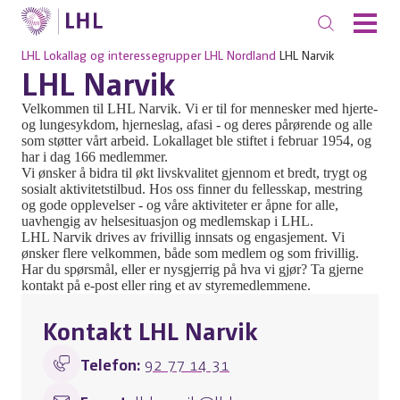
LHL
Lokallag og interessegrupper
LHL Nordland
LHL Narvik
LHL Narvik
Velkommen til LHL Narvik. Vi er til for mennesker med hjerte-
og lungesykdom, hjerneslag, afasi - og deres pårørende og alle
som støtter vårt arbeid. Lokallaget ble stiftet i februar 1954, og
har i dag 166 medlemmer.
Vi ønsker å bidra til økt livskvalitet gjennom et bredt, trygt og
sosialt aktivitetstilbud. Hos oss finner du fellesskap, mestring
og gode opplevelser - og våre aktiviteter er åpne for alle,
uavhengig av helsesituasjon og medlemskap i LHL.
LHL Narvik drives av frivillig innsats og engasjement. Vi
ønsker flere velkommen, både som medlem og som frivillig.
Har du spørsmål, eller er nysgjerrig på hva vi gjør? Ta gjerne
kontakt på e-post eller ring et av styremedlemmene.
Kontakt LHL Narvik
Telefon:
92 77 14 31