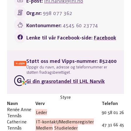
E-post:
lhl.narvik@lhl.no
Org.nr:
998 077 362
Kontonummer:
4545 60 23774
Lenke til vår Facebook-side:
Facebook
Støtt oss med Vipps-nummer: 852400
Oppgir du navn, adresse og telefonnummer er
støtten fradragsberettiget.
Gi din grasrotandel til LHL Narvik
Styre
Navn
Verv
Telefon
Renée Anne
Leder
90 58 01 26
Tennås
Catherine
IT-kontakt/Medlemsregister
47 31 66 45
Tennås
Medlem
Studieleder