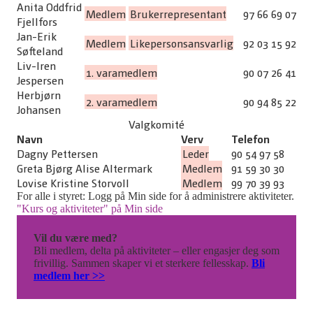
Anita Oddfrid
Medlem
Brukerrepresentant
97 66 69 07
Fjellfors
Jan-Erik
Medlem
Likepersonsansvarlig
92 03 15 92
Søfteland
Liv-Iren
1. varamedlem
90 07 26 41
Jespersen
Herbjørn
2. varamedlem
90 94 85 22
Johansen
Valgkomité
Navn
Verv
Telefon
Dagny Pettersen
Leder
90 54 97 58
Greta Bjørg Alise Altermark
Medlem
91 59 30 30
Lovise Kristine Storvoll
Medlem
99 70 39 93
For alle i styret: Logg på Min side for å administrere aktiviteter.
"Kurs og aktiviteter" på Min side
Vil du være med?
Bli medlem, delta på aktiviteter – eller engasjer deg som
frivillig. Sammen skaper vi et sterkere fellesskap.
Bli
medlem her >>