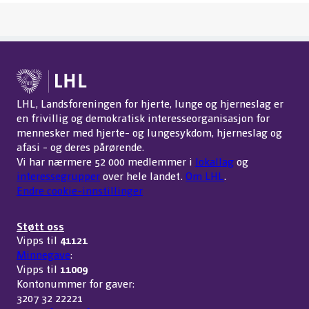
LHL, Landsforeningen for hjerte, lunge og hjerneslag er
en frivillig og demokratisk interesseorganisasjon for
mennesker med hjerte- og lungesykdom, hjerneslag og
afasi - og deres pårørende.
Vi har nærmere 52 000 medlemmer i
lokallag
og
interessegrupper
over hele landet.
Om LHL
.
Endre cookie-innstillinger
Støtt oss
Vipps til
41121
Minnegave
:
Vipps til
11009
Kontonummer for gaver:
3207 32 22221