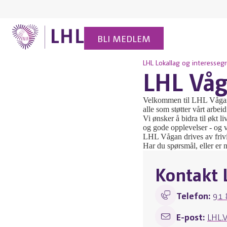
BLI MEDLEM
LHL
Lokallag og interesseg
LHL Vå
Velkommen til LHL Vågan. 
alle som støtter vårt arbe
Vi ønsker å bidra til økt l
og gode opplevelser - og v
LHL Vågan drives av frivi
Har du spørsmål, eller er 
Kontakt 
Telefon:
91 
E-post:
LHL.