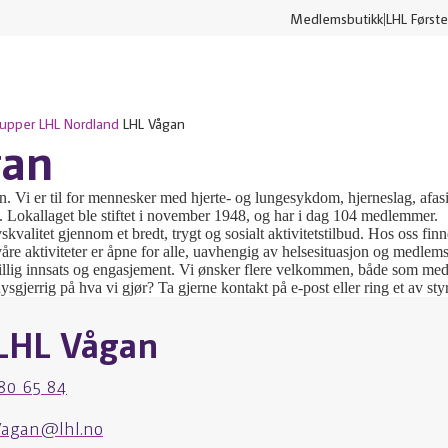
Medlemsbutikk
LHL Første
rupper
LHL Nordland
LHL Vågan
gan
Vi er til for mennesker med hjerte- og lungesykdom, hjerneslag, afasi
id. Lokallaget ble stiftet i november 1948, og har i dag 104 medlemmer.
ivskvalitet gjennom et bredt, trygt og sosialt aktivitetstilbud. Hos oss fin
åre aktiviteter er åpne for alle, uavhengig av helsesituasjon og medle
llig innsats og engasjement. Vi ønsker flere velkommen, både som medl
nysgjerrig på hva vi gjør? Ta gjerne kontakt på e-post eller ring et av 
LHL Vågan
80 65 84
Vagan@lhl.no