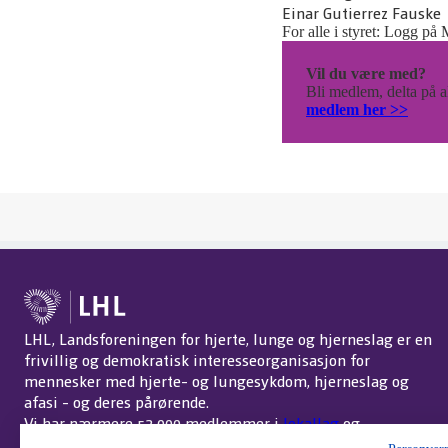
Einar Gutierrez Fauske
For alle i styret: Logg på 
Vil du være med?
Bli medlem, delta på ak
medlem her >>
LHL, Landsforeningen for hjerte, lunge og hjerneslag er en
frivillig og demokratisk interesseorganisasjon for
mennesker med hjerte- og lungesykdom, hjerneslag og
afasi - og deres pårørende.
Vi har nærmere 52 000 medlemmer i
lokallag
og
interessegrupper
over hele landet.
Om LHL
.