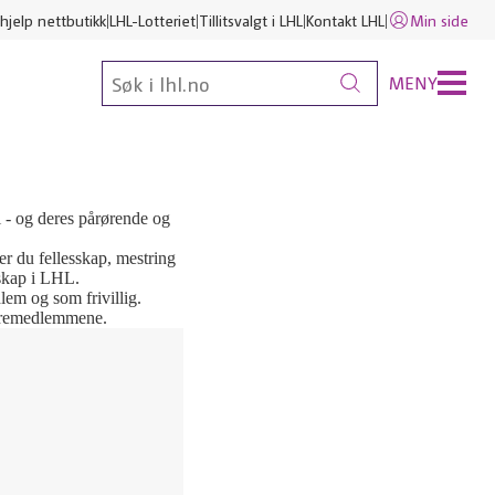
hjelp nettbutikk
LHL-Lotteriet
Tillitsvalgt i LHL
Kontakt LHL
Min side
MENY
 - og deres pårørende og
ner du fellesskap, mestring
mskap i LHL.
em og som frivillig.
styremedlemmene.