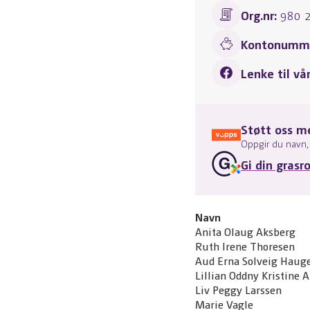
Org.nr:
980 
Kontonumme
Lenke til vå
Støtt oss m
Oppgir du navn, 
Gi din grasr
Navn
Anita Olaug Aksberg
Ruth Irene Thoresen
Aud Erna Solveig Haug
Lillian Oddny Kristine 
Liv Peggy Larssen
Marie Vagle