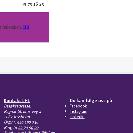
99 73 16 23
e fellesskap.
Bli
Kontakt LHL
Du kan følge oss på
Besøksadresse:
Facebook
Ragnar Strøms veg 4
Instagram
2067 Jessheim
LinkedIn
Org.nr: 940 190 738
Ring til
22 79 90 00
Send e-post til
post@lhl.no