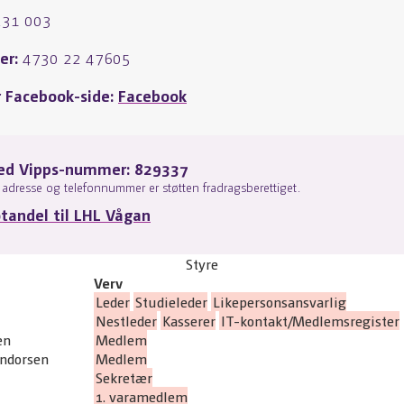
231 003
r:
4730 22 47605
r Facebook-side:
Facebook
ed Vipps-nummer: 829337
adresse og telefonnummer er støtten fradragsberettiget.
otandel til LHL Vågan
Styre
Verv
Leder
Studieleder
Likepersonsansvarlig
Nestleder
Kasserer
IT-kontakt/Medlemsregister
en
Medlem
Andorsen
Medlem
Sekretær
1. varamedlem