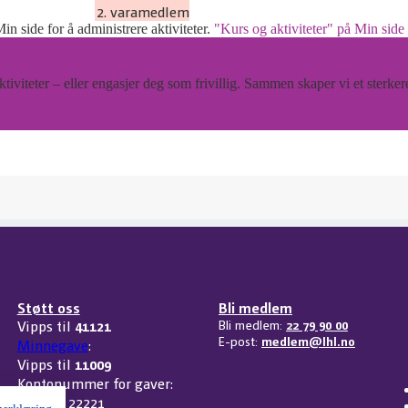
2. varamedlem
Min side for å administrere aktiviteter.
"Kurs og aktiviteter" på Min side
tiviteter – eller engasjer deg som frivillig. Sammen skaper vi et sterker
Støtt oss
Bli medlem
Vipps til
41121
Bli medlem:
22 79 90 00
E-post:
medlem@lhl.no
Minnegave
:
Vipps til
11009
Kontonummer for gaver:
3207 32 22221