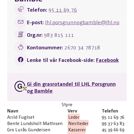
Telefon:
95 11 69 76
E-post:
lhl.porsgrunnogbamble@lhl.no
Org.nr:
983 815 111
Kontonummer:
2670 34 78718
Lenke til vår Facebook-side:
Facebook
Gi din grasrotandel til LHL Porsgrunn
og Bamble
Styre
Navn
Verv
Telefon
Arild Fuglset
Leder
95 11 69 76
Bente Lundsholt Mathisen
Nestleder
99 37 63 83
Gro Lurås Gundersen
Kasserer
45 39 66 69