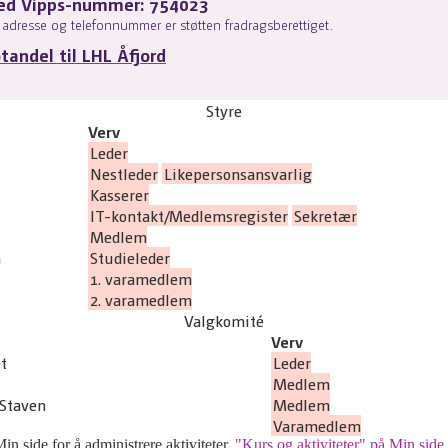
ed Vipps-nummer: 754023
adresse og telefonnummer er støtten fradragsberettiget.
otandel til LHL Åfjord
Styre
Verv
Leder
Nestleder
Likepersonsansvarlig
Kasserer
IT-kontakt/Medlemsregister
Sekretær
Medlem
m
Studieleder
1. varamedlem
2. varamedlem
Valgkomité
Verv
t
Leder
Medlem
 Staven
Medlem
Varamedlem
Min side for å administrere aktiviteter.
"Kurs og aktiviteter" på Min side