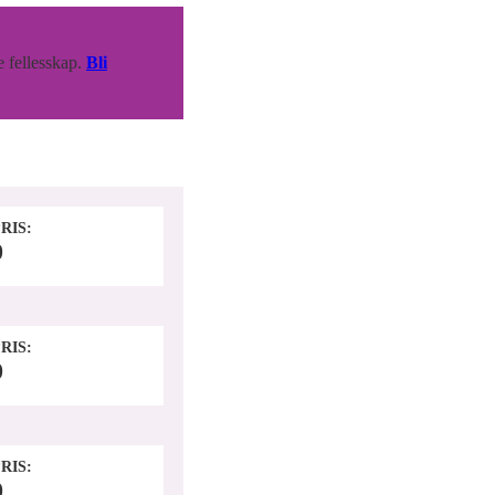
e fellesskap.
Bli
RIS
0
RIS
0
RIS
0