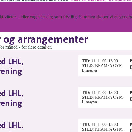
tiviteter – eller engasjer deg som frivillig. Sammen skaper vi et sterker
r og arrangementer
r måned - for flere detaljer.
d LHL,
TID
kl. 11.00–13.00
P
STED
KRAMPA GYM,
rening
Linesøya
d LHL,
TID
kl. 11.00–13.00
P
STED
KRAMPA GYM,
rening
Linesøya
d LHL,
TID
kl. 11.00–13.00
P
STED
KRAMPA GYM,