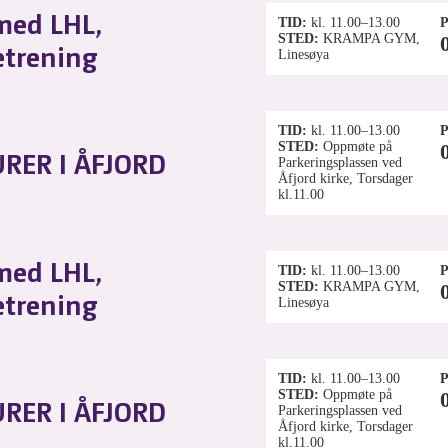
med LHL,
TID
kl. 11.00–13.00
P
STED
KRAMPA GYM,
etrening
Linesøya
TID
kl. 11.00–13.00
P
STED
Oppmøte på
RER I ÅFJORD
Parkeringsplassen ved
Åfjord kirke, Torsdager
kl.11.00
med LHL,
TID
kl. 11.00–13.00
P
STED
KRAMPA GYM,
etrening
Linesøya
TID
kl. 11.00–13.00
P
STED
Oppmøte på
RER I ÅFJORD
Parkeringsplassen ved
Åfjord kirke, Torsdager
kl.11.00