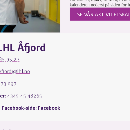
kalenderen nederst på siden for h
SE VÅR AKTIVITETSK
LHL Åfjord
85 95 27
Afjord@lhl.no
773 097
r:
4345 45 48265
r Facebook-side:
Facebook