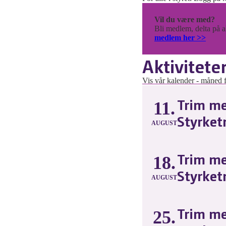
Vil du være med?
Bli medlem, delta på ak
medlem her >>
Aktivitete
Vis vår kalender - måned fo
Trim me
11.
Styrket
AUGUST
Trim me
18.
Styrket
AUGUST
Trim me
25.