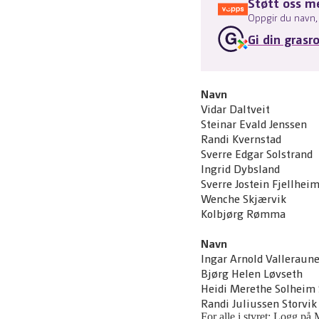
Støtt oss m
Oppgir du navn, 
Gi din grasr
Navn
Vidar Daltveit
Steinar Evald Jenssen
Randi Kvernstad
Sverre Edgar Solstrand
Ingrid Dybsland
Sverre Jostein Fjellhei
Wenche Skjærvik
Kolbjørg Rømma
Navn
Ingar Arnold Valleraune
Bjørg Helen Løvseth
Heidi Merethe Solheim
Randi Juliussen Storvik
For alle i styret: Logg på 