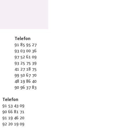
Telefon
91 85 95 27
93 03 00 36
97 52 61 09
93 25 75 39
41 27 18 75
99 50 67 70
48 19 86 40
90 96 37 83
Telefon
91 53 43 09
90 66 81 71
91 19 46 20
92 20 19 09