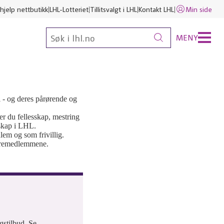
hjelp nettbutikk
LHL-Lotteriet
Tillitsvalgt i LHL
Kontakt LHL
Min side
MENY
 - og deres pårørende og
ner du fellesskap, mestring
mskap i LHL.
em og som frivillig.
styremedlemmene.
ngstilbud. Se