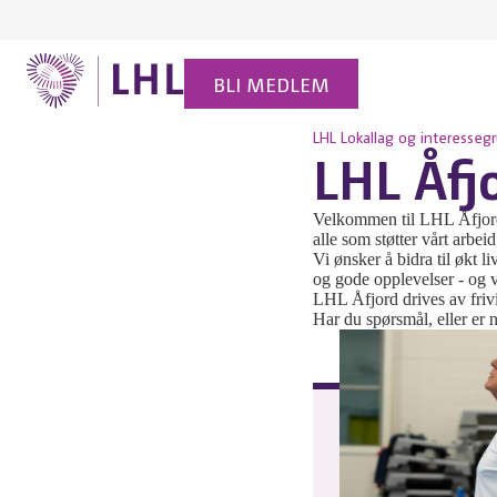
BLI MEDLEM
LHL
Lokallag og interesseg
LHL Åfj
Velkommen til LHL Åfjord.
alle som støtter vårt arbei
Vi ønsker å bidra til økt l
og gode opplevelser - og v
LHL Åfjord drives av friv
Har du spørsmål, eller er 