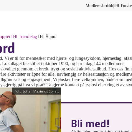
Medlemsbutikk
LHL Første
rupper
LHL Trøndelag
LHL Åfjord
ord
 Vi er til for mennesker med hjerte- og lungesykdom, hjerneslag, afasi
d. Lokallaget ble stiftet i oktober 1990, og har i dag 144 medlemmer.
ivskvalitet gjennom et bredt, trygt og sosialt aktivitetstilbud. Hos oss fin
åre aktiviteter er åpne for alle, uavhengig av helsesituasjon og medle
illig innsats og engasjement. Vi ønsker flere velkommen, både som medl
nysgjerrig på hva vi gjør? Ta gjerne kontakt på e-post eller ring et av 
Foto: Johan Maximus Collett
Bli med!
Aktiviteter, møter, trim- og treni