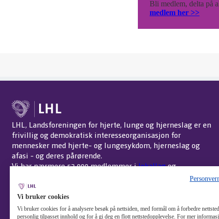
Bli medlem, delta på ak
medlem her >>
LHL, Landsforeningen for hjerte, lunge og hjerneslag er en
frivillig og demokratisk interesseorganisasjon for
mennesker med hjerte- og lungesykdom, hjerneslag og
afasi - og deres pårørende.
Vi har nærmere 52 000 medlemmer i
lokallag
og
interessegrupper
over hele landet.
Om LHL
.
Personver
Endre cookie-innstillinger
Vi bruker cookies
Vi bruker cookies for å analysere besøk på nettsiden, med formål om å forbedre nettstede
personlig tilpasset innhold og for å gi deg en flott nettstedopplevelse. For mer informa