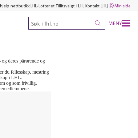
hjelp nettbutikk
LHL-Lotteriet
Tillitsvalgt i LHL
Kontakt LHL
Min side
MENY
- og deres pårørende og
ner du fellesskap, mestring
mskap i LHL.
m og som frivillig.
styremedlemmene.