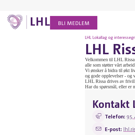
BLI MEDLEM
LHL
Lokallag og interesseg
LHL Ris
Velkommen til LHL Rissa. 
alle som støtter vårt arbe
Vi ønsker å bidra til økt l
og gode opplevelser - og v
LHL Rissa drives av frivi
Har du spørsmål, eller er 
Kontakt 
Telefon:
95 
E-post:
lhl.r