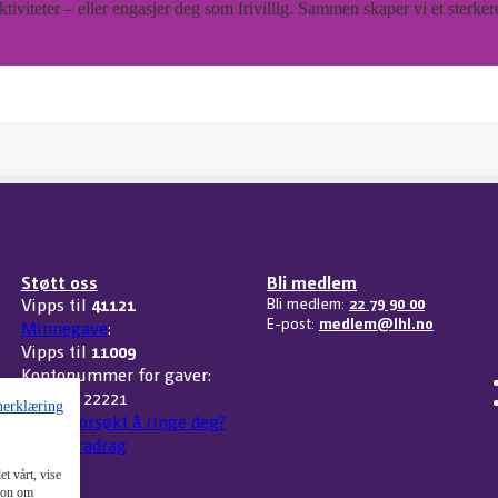
tiviteter – eller engasjer deg som frivillig. Sammen skaper vi et sterker
Støtt oss
Bli medlem
Vipps til
41121
Bli medlem:
22 79 90 00
E-post:
medlem@lhl.no
Minnegave
:
Vipps til
11009
Kontonummer for gaver:
3207 32 22221
nerklæring
Har vi forsøkt å ringe deg?
Skattefradrag
t vårt, vise
sjon om