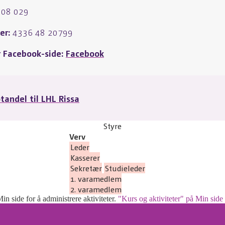
908 029
r:
4336 48 20799
r Facebook-side:
Facebook
otandel til LHL Rissa
Styre
Verv
Leder
Kasserer
Sekretær
Studieleder
1. varamedlem
2. varamedlem
Min side for å administrere aktiviteter.
"Kurs og aktiviteter" på Min side