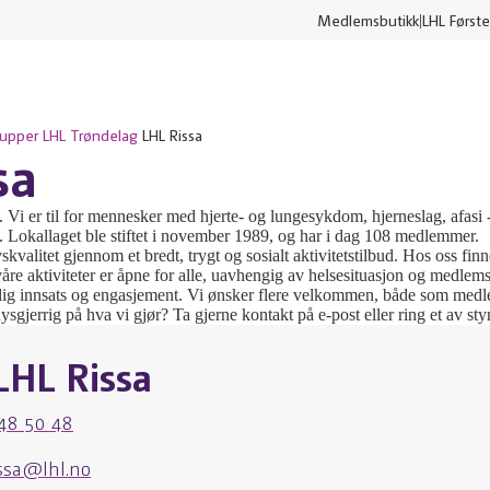
Medlemsbutikk
LHL Første
rupper
LHL Trøndelag
LHL Rissa
sa
Vi er til for mennesker med hjerte- og lungesykdom, hjerneslag, afasi 
id. Lokallaget ble stiftet i november 1989, og har i dag 108 medlemmer.
ivskvalitet gjennom et bredt, trygt og sosialt aktivitetstilbud. Hos oss fin
åre aktiviteter er åpne for alle, uavhengig av helsesituasjon og medle
llig innsats og engasjement. Vi ønsker flere velkommen, både som medle
nysgjerrig på hva vi gjør? Ta gjerne kontakt på e-post eller ring et av 
LHL Rissa
48 50 48
issa@lhl.no