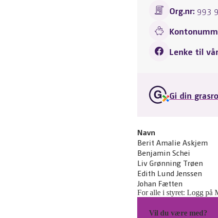
Org.nr:
993 
Kontonumme
Lenke til vå
Gi din grasr
Navn
Berit Amalie Askjem
Benjamin Schei
Liv Grønning Trøen
Edith Lund Jenssen
Johan Fætten
For alle i styret: Logg på 
Vil du være med?