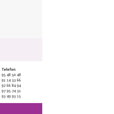
Telefon
95 48 50 48
91 14 33 66
92 66 84 94
97 95 74 31
93 49 93 15