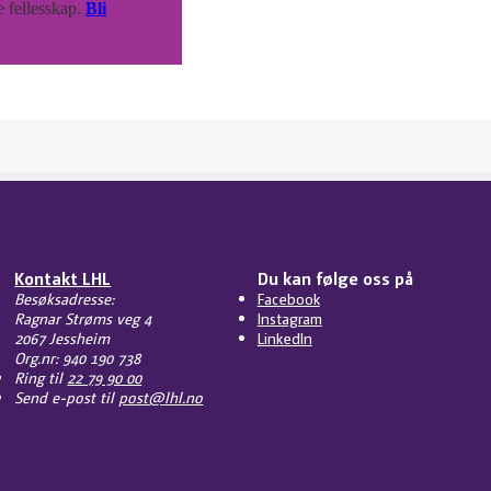
e fellesskap.
Bli
Kontakt LHL
Du kan følge oss på
Besøksadresse:
Facebook
Ragnar Strøms veg 4
Instagram
2067 Jessheim
LinkedIn
Org.nr: 940 190 738
Ring til
22 79 90 00
Send e-post til
post@lhl.no