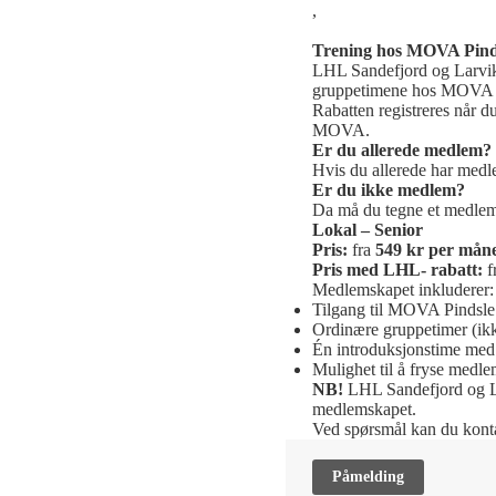
,
Trening hos MOVA Pind
LHL Sandefjord og Larvi
gruppetimene hos MOVA 
Rabatten registreres når
MOVA.
Er du allerede medlem?
Hvis du allerede har medl
Er du ikke medlem?
Da må du tegne et medle
Lokal – Senior
Pris:
fra
549 kr per mån
Pris med LHL- rabatt:
f
Medlemskapet inkluderer:
Tilgang til MOVA Pindsle
Ordinære gruppetimer (ik
Én introduksjonstime med 
Mulighet til å fryse medle
NB!
LHL Sandefjord og L
medlemskapet.
Ved spørsmål kan du kon
Påmelding