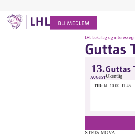
BLI MEDLEM
LHL
Lokallag og interesseg
Guttas 
13.
Guttas 
Ukentlig
AUGUST
TID
kl. 10.00–11.45
STED:
MOVA