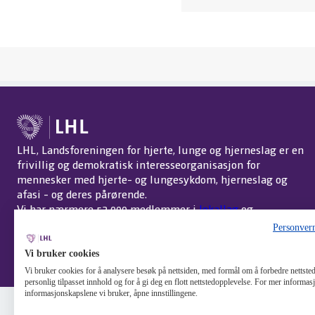
LHL, Landsforeningen for hjerte, lunge og hjerneslag er en
frivillig og demokratisk interesseorganisasjon for
mennesker med hjerte- og lungesykdom, hjerneslag og
afasi - og deres pårørende.
Vi har nærmere 52 000 medlemmer i
lokallag
og
interessegrupper
over hele landet.
Om LHL
.
Personver
Endre cookie-innstillinger
Vi bruker cookies
Vi bruker cookies for å analysere besøk på nettsiden, med formål om å forbedre nettstede
personlig tilpasset innhold og for å gi deg en flott nettstedopplevelse. For mer informa
informasjonskapslene vi bruker, åpne innstillingene.