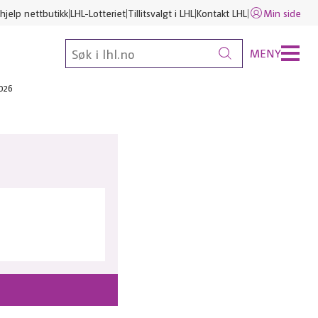
hjelp nettbutikk
LHL-Lotteriet
Tillitsvalgt i LHL
Kontakt LHL
Min side
MENY
026