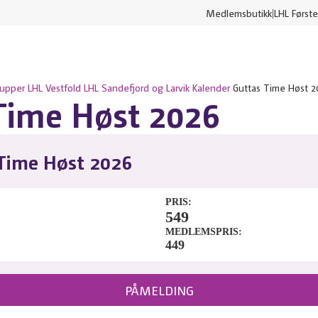
Medlemsbutikk
LHL Første
rupper
LHL Vestfold
LHL Sandefjord og Larvik
Kalender
Guttas Time Høst 2
Time Høst 2026
Time Høst 2026
PRIS
549
MEDLEMSPRIS
449
PÅMELDING