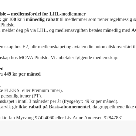
sle – medlemsfordel for LHL-medlemmer
k gir
100 kr i månedlig rabatt
til medlemmer som trener regelmessig 
Pindsle.
 du melder deg på via LHL, og medlemsavgiften betales månedlig med
Av
emskap hos E2, blir medlemskapet og avtalen din automatisk overført 
mskap hos MOVA Pindsle. Vi anbefaler følgende medlemskap:
ed
ra
449 kr per måned
.
ke FLEKS- eller Premium-timer).
personlig trener (PT).
mskapet i inntil 3 måneder per år (frysgebyr: 49 kr per måned).
arvik gir
ikke rabatt på Basis-abonnementet
, da gruppetimene ikke e
takte Jan Myrvang 97424060 eller Liv Anne Andersen 92847831