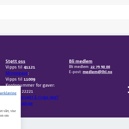
Støtt oss
Bli medlem
Vipps til
41121
Bli medlem:
22 79 90 00
E-post:
medlem@lhl.no
Minnegave
:
Vipps til
11009
Kontonummer for gaver:
3207 32 22221
nerklæring
Har vi forsøkt å ringe deg?
Skattefradrag
t vårt, vise
sjon om