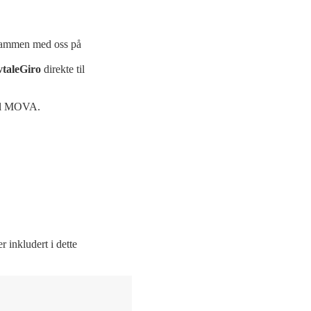
sammen med oss på
taleGiro
direkte til
til MOVA.
r inkludert i dette