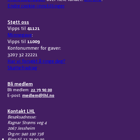
Endre cookie-innstillinger
Støtt oss
Vipps til
41121
Minnegave
:
Vipps til
11009
Kontonummer for gaver:
3207 32 22221
Har vi forsøkt å ringe deg?
Skattefradrag
Bli medlem
Bli medlem:
22 79 90 00
E-post:
medlem@lhl.no
Kontakt LHL
Besøksadresse:
Ragnar Strøms veg 4
2067 Jessheim
Org.nr: 940 190 738
Ring til
22 79 90 00