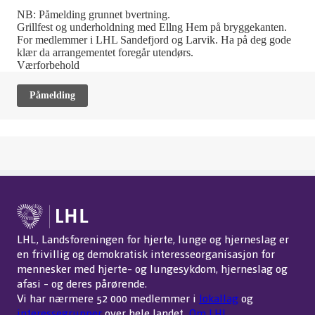
NB: Påmelding grunnet bvertning.
Grillfest og underholdning med Ellng Hem på bryggekanten.
For medlemmer i LHL Sandefjord og Larvik. Ha på deg gode
klær da arrangementet foregår utendørs.
Værforbehold
Påmelding
LHL, Landsforeningen for hjerte, lunge og hjerneslag er
en frivillig og demokratisk interesseorganisasjon for
mennesker med hjerte- og lungesykdom, hjerneslag og
afasi - og deres pårørende.
Vi har nærmere 52 000 medlemmer i
lokallag
og
interessegrupper
over hele landet.
Om LHL
.