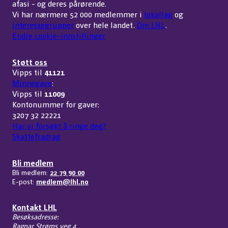
afasi - og deres pårørende.
Vi har nærmere 52 000 medlemmer i
lokallag
og
interessegrupper
over hele landet.
Om LHL
.
Endre cookie-innstillinger
Støtt oss
Vipps til
41121
Minnegave
:
Vipps til
11009
Kontonummer for gaver:
3207 32 22221
Har vi forsøkt å ringe deg?
Skattefradrag
Bli medlem
Bli medlem:
22 79 90 00
E-post:
medlem@lhl.no
Kontakt LHL
Besøksadresse:
Ragnar Strøms veg 4