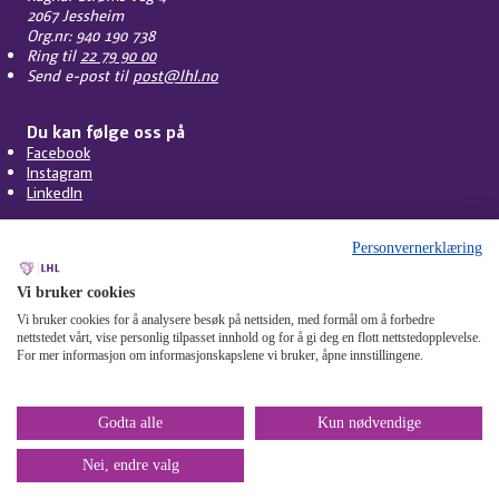
2067 Jessheim
Org.nr: 940 190 738
Ring til
22 79 90 00
Send e-post til
post@lhl.no
Du kan følge oss på
Facebook
Instagram
LinkedIn
Personvernerklæring
Vi bruker cookies
Vi bruker cookies for å analysere besøk på nettsiden, med formål om å forbedre
nettstedet vårt, vise personlig tilpasset innhold og for å gi deg en flott nettstedopplevelse.
For mer informasjon om informasjonskapslene vi bruker, åpne innstillingene.
Personvern
Cookies
Tilgjengelighet
Om nettstedet
Mangfoldsplakaten
Miljøfyrtårn
Åpenhetsloven
Varsling
Godta alle
Kun nødvendige
Nei, endre valg