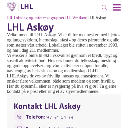
LHL
Lokallag og interessegrupper
LHL Vestland
LHL Askøy
LHL Askøy
Velkommen til LHL Askøy. Vi er til for mennesker med hjerte-
og lungesykdom, hjerneslag, afasi - og deres pårørende og alle
som støtter vårt arbeid. Lokallaget ble stiftet i november 1993,
og har i dag 211 medlemmer.
Vi ønsker å bidra til økt livskvalitet gjennom et bredt, trygt og
sosialt aktivitetstilbud. Hos oss finner du fellesskap, mestring
og gode opplevelser - og våre aktiviteter er åpne for alle,
uavhengig av helsesituasjon og medlemskap i LHL.
LHL Askøy drives av frivillig innsats og engasjement. Vi
ønsker flere velkommen, både som medlem og som frivillig.
Har du spørsmål, eller er nysgjerrig på hva vi gjør? Ta gjerne
kontakt på e-post eller ring et av styremedlemmene.
Kontakt LHL Askøy
Telefon:
97 54 14 39