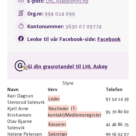
E-post:
LHL.Askoy@lhl.no
Org.nr:
994 014 099
Kontonummer:
3630 07 09774
Lenke til vår Facebook-side:
Facebook
Gi din grasrotandel til LHL Askøy
Styre
Navn
Verv
Telefon
Kari Dagrun
Leder
97 54 14 39
Stensrud Solesvik
Kjell Arne
Nestleder
IT-
95 70 80 60
Kristiansen
kontakt/Medlemsregister
Olav Bjarne
Kasserer
41 46 86 75
Solesvik
Helene Petersen
Sekretær
99 56 02 07