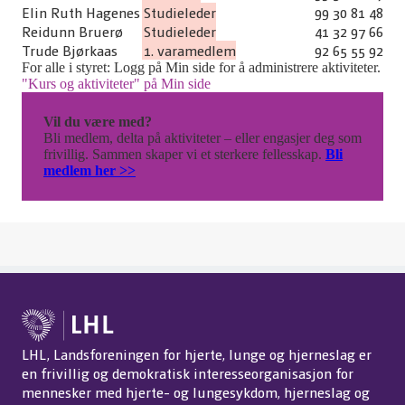
Elin Ruth Hagenes
Studieleder
99 30 81 48
Reidunn Bruerø
Studieleder
41 32 97 66
Trude Bjørkaas
1. varamedlem
92 65 55 92
For alle i styret: Logg på Min side for å administrere aktiviteter.
"Kurs og aktiviteter" på Min side
Vil du være med?
Bli medlem, delta på aktiviteter – eller engasjer deg som
frivillig. Sammen skaper vi et sterkere fellesskap.
Bli
medlem her >>
LHL, Landsforeningen for hjerte, lunge og hjerneslag er
en frivillig og demokratisk interesseorganisasjon for
mennesker med hjerte- og lungesykdom, hjerneslag og