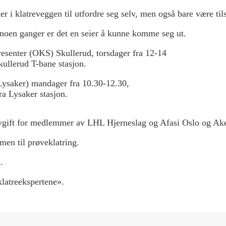
r i klatreveggen til utfordre seg selv, men også bare være til
 noen ganger er det en seier å kunne komme seg ut.
resenter (OKS) Skullerud, torsdager fra 12-14
kullerud T-bane stasjon.
Lysaker) mandager fra 10.30-12.30,
ra Lysaker stasjon.
avgift for medlemmer av LHL Hjerneslag og Afasi Oslo og A
men til prøveklatring.
.
klatreekspertene».