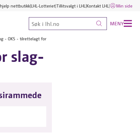
hjelp nettbutikk
LHL-Lotteriet
Tillitsvalgt i LHL
Kontakt LHL
Min side
MENY
ng - OKS - tilrettelagt for
or slag-
fasirammede