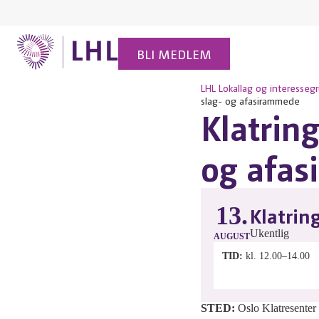
BLI MEDLEM
LHL
Lokallag og interesseg
slag- og afasirammede
Klatring
og afa
13.
Klatrin
Ukentlig
AUGUST
TID
kl. 12.00–14.00
STED:
Oslo Klatresenter 