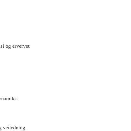
asi og
ervervet
dynamikk.
g veiledning.