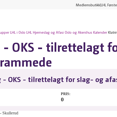
Medlemsbutikk
LHL Første
rupper
LHL i Oslo
LHL Hjerneslag og Afasi Oslo og Akershus
Kalender
Klatri
 - OKS - tilrettelagt f
sirammede
g - OKS - tilrettelagt for slag- og a
PRIS
0
- Skullerud