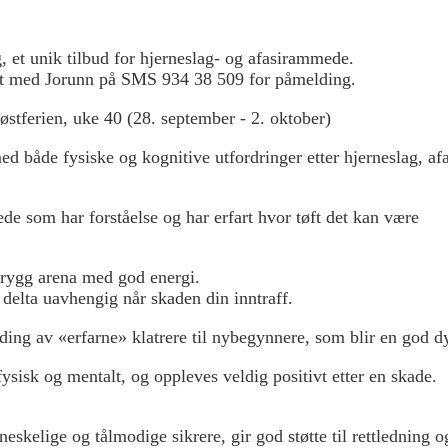
, et unik tilbud for hjerneslag- og afasirammede.
akt med Jorunn på SMS 934 38 509 for påmelding.
høstferien, uke 40 (28. september - 2. oktober)
ed både fysiske og kognitive utfordringer etter hjerneslag, af
ede som har forståelse og har erfart hvor tøft det kan være
rygg arena med god energi.
delta uavhengig når skaden din inntraff.
ding av «erfarne» klatrere til nybegynnere, som blir en god 
fysisk og mentalt, og oppleves veldig positivt etter en skade.
skelige og tålmodige sikrere, gir god støtte til rettledning o