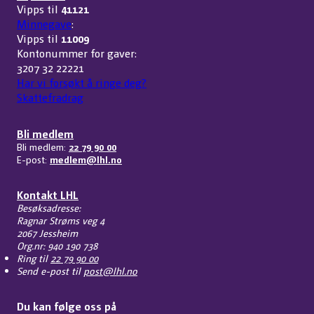
Vipps til
41121
Minnegave
:
Vipps til
11009
Kontonummer for gaver:
3207 32 22221
Har vi forsøkt å ringe deg?
Skattefradrag
Bli medlem
Bli medlem:
22 79 90 00
E-post:
medlem@lhl.no
Kontakt LHL
Besøksadresse:
Ragnar Strøms veg 4
2067 Jessheim
Org.nr: 940 190 738
Ring til
22 79 90 00
Send e-post til
post@lhl.no
Du kan følge oss på