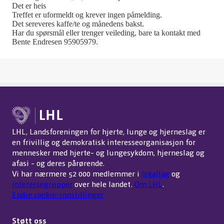
Det er heis
Treffet er uformeldt og krever ingen påmelding.
Det sereveres kaffe/te og månedens bakst.
Har du spørsmål eller trenger veileding, bare ta kontakt med
Bente Endresen 95905979.
LHL, Landsforeningen for hjerte, lunge og hjerneslag er
en frivillig og demokratisk interesseorganisasjon for
mennesker med hjerte- og lungesykdom, hjerneslag og
afasi - og deres pårørende.
Vi har nærmere 52 000 medlemmer i
lokallag
og
interessegrupper
over hele landet.
Om LHL
.
Endre cookie-innstillinger
Støtt oss