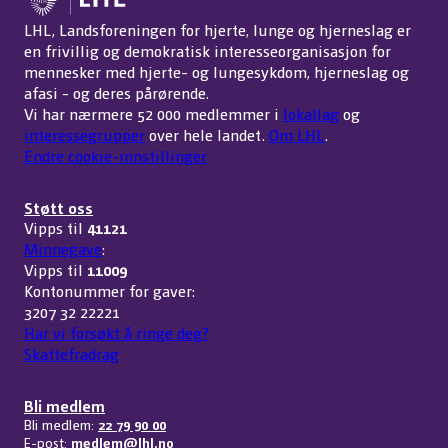
LHL, Landsforeningen for hjerte, lunge og hjerneslag er
en frivillig og demokratisk interesseorganisasjon for
mennesker med hjerte- og lungesykdom, hjerneslag og
afasi - og deres pårørende.
Vi har nærmere 52 000 medlemmer i
lokallag
og
interessegrupper
over hele landet.
Om LHL
.
Endre cookie-innstillinger
Støtt oss
Vipps til
41121
Minnegave
:
Vipps til
11009
Kontonummer for gaver:
3207 32 22221
Har vi forsøkt å ringe deg?
Skattefradrag
Bli medlem
Bli medlem:
22 79 90 00
E-post:
medlem@lhl.no