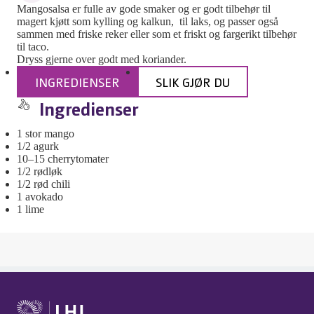
Mangosalsa er fulle av gode smaker og er godt tilbehør til
magert kjøtt som kylling og kalkun, til laks, og passer også
sammen med friske reker eller som et friskt og fargerikt tilbehør
til taco.
Dryss gjerne over godt med koriander.
INGREDIENSER
SLIK GJØR DU
Ingredienser
1 stor mango
1/2 agurk
10–15 cherrytomater
1/2 rødløk
1/2 rød chili
1 avokado
1 lime