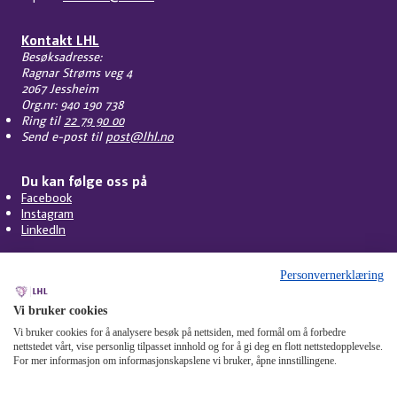
Kontakt LHL
Besøksadresse:
Ragnar Strøms veg 4
2067 Jessheim
Org.nr: 940 190 738
Ring til
22 79 90 00
Send e-post til
post@lhl.no
Du kan følge oss på
Facebook
Instagram
LinkedIn
Personvernerklæring
Vi bruker cookies
Vi bruker cookies for å analysere besøk på nettsiden, med formål om å forbedre
nettstedet vårt, vise personlig tilpasset innhold og for å gi deg en flott nettstedopplevelse.
For mer informasjon om informasjonskapslene vi bruker, åpne innstillingene.
Personvern
Cookies
Tilgjengelighet
Om nettstedet