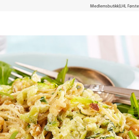
Medlemsbutikk
LHL Første