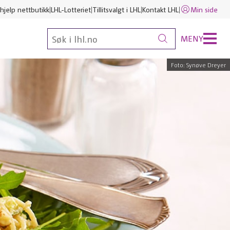
hjelp nettbutikk
LHL-Lotteriet
Tillitsvalgt i LHL
Kontakt LHL
Min side
MENY
Foto: Synøve Dreyer