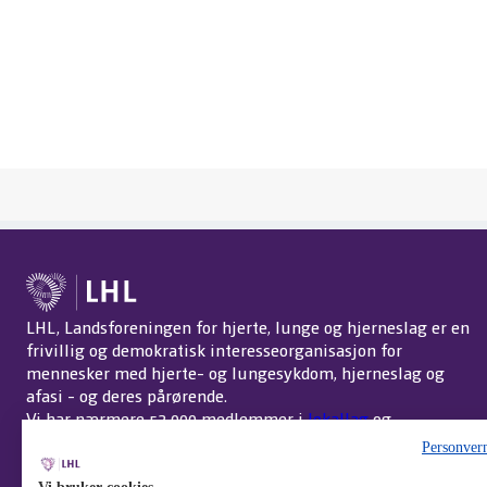
LHL, Landsforeningen for hjerte, lunge og hjerneslag er en
frivillig og demokratisk interesseorganisasjon for
mennesker med hjerte- og lungesykdom, hjerneslag og
afasi - og deres pårørende.
Vi har nærmere 52 000 medlemmer i
lokallag
og
interessegrupper
over hele landet.
Om LHL
.
Personver
Endre cookie-innstillinger