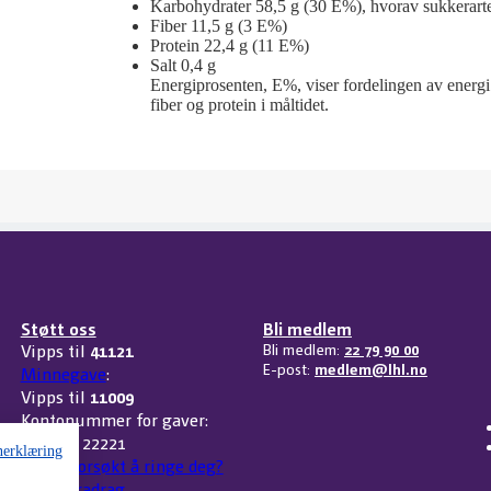
Karbohydrater 58,5 g (30 E%), hvorav sukkerarte
Fiber 11,5 g (3 E%)
Protein 22,4 g (11 E%)
Salt 0,4 g
Energiprosenten, E%, viser fordelingen av energi f
fiber og protein i måltidet.
Støtt oss
Bli medlem
Vipps til
41121
Bli medlem:
22 79 90 00
E-post:
medlem@lhl.no
Minnegave
:
Vipps til
11009
Kontonummer for gaver:
3207 32 22221
nerklæring
Har vi forsøkt å ringe deg?
Skattefradrag