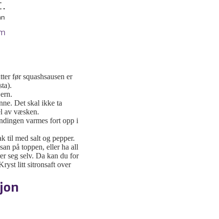
t.
nn
um
ter før squashsausen er
sta).
ern.
nne. Det skal ikke ta
el av væsken.
andingen varmes fort opp i
ak til med salt og pepper.
an på toppen, eller ha all
rer seg selv. Da kan du for
yst litt sitronsaft over
jon