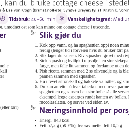
st, kan du bruke cottage cheese i stede
 & Lise von Krogh (bramat.no)
Foto:
Synøve Dreyer
Stylist:
Kristin K. Vorki
Tidsbruk:
40-60 min
Vanskelighetsgrad:
Medi
bløt, umodnet ost som kan minne om cottage cheese i utseende.
er
Slik gjør du
Kok opp vann, og ha spaghettien oppi noen minut
t
ferdig (lenger tid i forveien hvis du bruker tørr pa
Slik lager du sausen: Riv squashen grovt med rivj
Stek squash og hvitløk i rapsolje i en stor stekepa
nolje
farge, men falle litt sammen og fordampe ut en d
skall
Pisk ricotta sammen med 2 ss olivenolje og la bl
ter
pannen sammen med squashen
Ha i revet sitronskall og hakkete valnøtter, og sm
Du kan anrette på hver tallerken med revet parmes
spaghettien og sausen i en stor bolle så alle serve
eksempel legge asparges rundt kanten av bollen. Kr
ruccolasalaten, og server ved siden av.
Næringsinnhold per pors
eller tørr)
Energi 843 kcal
Fett 57,2 g (59 E%), hvorav mettet fett 10,5 g