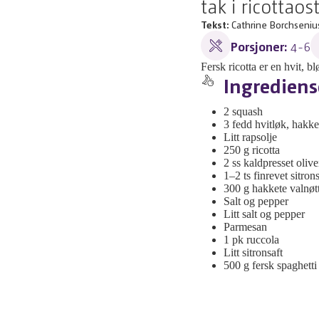
tak i ricottao
Tekst:
Cathrine Borchsenius
Porsjoner:
4-6
Fersk ricotta er en hvit, 
Ingrediens
2 squash
3 fedd hvitløk, hakke
Litt rapsolje
250 g ricotta
2 ss kaldpresset olive
1–2 ts finrevet sitron
300 g hakkete valnøt
Salt og pepper
Litt salt og pepper
Parmesan
1 pk ruccola
Litt sitronsaft
500 g fersk spaghetti (