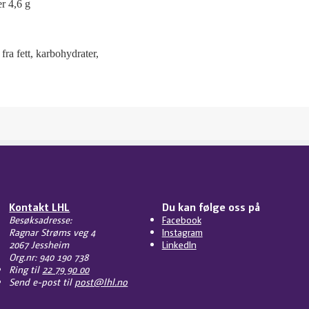
r 4,6 g
ra fett, karbohydrater,
Kontakt LHL
Du kan følge oss på
Besøksadresse:
Facebook
Ragnar Strøms veg 4
Instagram
2067 Jessheim
LinkedIn
Org.nr: 940 190 738
Ring til
22 79 90 00
Send e-post til
post@lhl.no