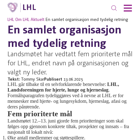
LHL
Om LHL
Aktuelt
En samlet organisasjon med tydelig retning
En samlet organisasjon
med tydelig retning
Landsmøtet har vedtatt fem prioriterte mål
for LHL, endret navn på organisasjonen og
valgt ny leder.
Tekst:
Tommy Skar
Publisert
13.06.2025
LHL går tilbake til en selvforklarende benevnelse:
LHL,
Landsforeningen for hjerte, lunge og hjerneslag
.
Formålsparagrafen tydeliggjøres ved å nevne at LHL er for
mennesker med hjerte- og lungesykdom, hjerneslag, afasi og
deres pårørende.
Fem prioriterte mål
Landsmøtet 12.–13. juni gjorde fem prioriteringer som skal
følges opp gjennom konkrete tiltak, prosjekter og innsats – fra
nasjonalt til lokalt nivå:
Øke antall medlemmer og støttespillere.