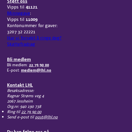
Støtt oss
Vipps til
41121
Minnegave
:
Vipps til
11009
Kontonummer for gaver:
3207 32 22221
Har vi forsøkt å ringe deg?
Skattefradrag
Bli medlem
Bli medlem:
22 79 90 00
E-post:
medlem@lhl.no
Kontakt LHL
Besøksadresse:
Ragnar Strøms veg 4
2067 Jessheim
Org.nr: 940 190 738
Ring til
22 79 90 00
Send e-post til
post@lhl.no
Du kan følge oss på