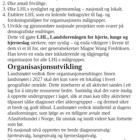
Øke antall frivillige.
Øke LHLs synlighet og gjennomslag – nasjonalt og lokalt.
Etablere LHL som en ledende bidragsyter til fag- og
forskningsmiljøer for organisasjonens målgrupper.
Utvikle og gjennomføre nasjonale prosjekter som svarer på
demografiske endringer.
Dette vil gjøre
LHL, Landsforeningen for hjerte, lunge og
hjerneslag
sterkere, mer synlig – og enda viktigere i livene til
dem vi er til for, sier generalsekretær Magne Wang Fredriksen.
Han lover en enda mer inkluderende og tilgjengelig
organisasjon for alle LHLs målgrupper.
Organisasjonsutvikling
Landsmøtet vedtok flere organisasjonsendringer. Innen
landsmøtet i 2027 skal det kun være ett lokallag i hvert
geografiske område. Dette innebærer at all aktivitet samles i ett
lag for å utnytte ressursene bedre. Samtidig skal det være mulig
å opprette undergrupper i laget, slik at man kan tilby aktiviteter
tilpasset ulike diagnoser eller aldersgrupper – og dermed sikre
et bredt og godt tilbud. Landsmøtet vedtok imidlertid at dagens
afasiforeninger, som følge av en tidligere avtale med
Afasiforbundet i Norge, får unntak og inntil videre kan fortsette
som før.
På nasjonalt nivå opprettes tre brede diagnoseutvalg:
hjerteutvalg, lungeutvalg og hjerneslagutvalg.