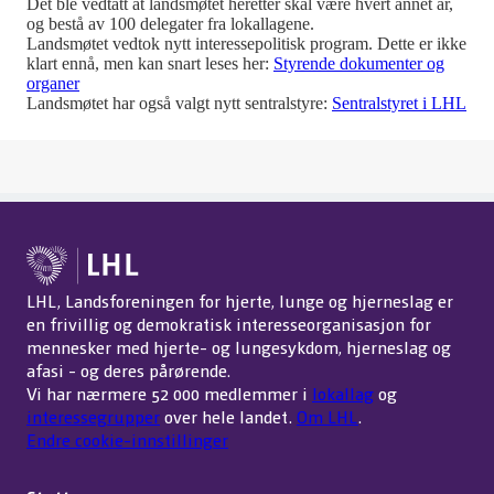
Det ble vedtatt at landsmøtet heretter skal være hvert annet år,
og bestå av 100 delegater fra lokallagene.
Landsmøtet vedtok nytt interessepolitisk program. Dette er ikke
klart ennå, men kan snart leses her:
Styrende dokumenter og
organer
Landsmøtet har også valgt nytt sentralstyre:
Sentralstyret i LHL
LHL, Landsforeningen for hjerte, lunge og hjerneslag er
en frivillig og demokratisk interesseorganisasjon for
mennesker med hjerte- og lungesykdom, hjerneslag og
afasi - og deres pårørende.
Vi har nærmere 52 000 medlemmer i
lokallag
og
interessegrupper
over hele landet.
Om LHL
.
Endre cookie-innstillinger