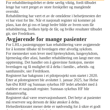
For rehabiliteringsfeltet er dette særlig viktig, fordi tilbudet
lenge har vært preget av store forskjeller og manglende
oversikt.
Rehabilitering har vært et av de områdene i helsetjenesten der
vi har visst for lite. Når et nasjonalt register nå kommer på
plass, kan det gi oss et langt bedre bilde av hvem som får
rehabilitering, hvilken hjelp de får, og hvilke resultater tilbudet
gir, sier Fredriksen.
Avgjørende for mange pasienter
For LHLs pasientgrupper kan rehabilitering være avgjørende
for å komme tilbake til hverdagen etter alvorlig sykdom.
For mennesker som lever med hjertesykdom, lungesykdom,
hjerneslag eller afasi, handler rehabilitering om langt mer enn
opptrening. Det handler om å gjenvinne funksjon, mestre
hverdagen og få mulighet til å delta i familie-, arbeids- og
samfunnsliv, sier Fredriksen.
Registeret har bakgrunn i et pilotprosjekt som startet i 2020.
Etter at pilotregisteret ble avsluttet 1. januar 2025, har Helse
Sør-Øst RHF og Sunnaas sykehus HF ledet arbeidet med å
etablere et nasjonalt register. Sunnaas sykehus HF blir
dataansvarlig.
Registeret skal være reservasjonsbasert. Det betyr at pasienter
må reservere seg dersom de ikke ønsker å delta.
Helsedirektoratet mener dette er nødvendig for å sikre et godt