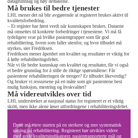
datagrunnlag og høy deltakelse.
Må brukes til bedre tjenester
LHL mener det nå blir avgjørende at registeret brukes aktivt til
kvalitetsforbedring.
– Et register har først verdi når kunnskapen brukes. Dataene
må omsettes til konkrete forbedringer i tjenestene. Vi må få
tydeligere svar på hvilke pasientgrupper som får god
rehabilitering, hvem som faller utenfor, og hvor tilbudet må
styrkes, sier Fredriksen.
Fredriksen mener åpenhet om kvalitet og resultater er viktig for
å løfte rehabiliteringsfeltet.
Når vi får bedre kunnskap om kvalitet og resultater, får vi også
et bedre grunnlag for å stille de riktige spørsmålene: Får
pasientene rehabiliteringen de trenger? Er tilbudet likeverdig?
Og bruker vi ressursene på en måte som gir pasientene best
mulig funksjon, mestring og livskvalitet?
Må videreutvikles over tid
LHL understreker at nasjonal status for registeret er et viktig
skritt, men ikke alene løser utfordringene i rehabiliteringsfeltet.
Dette må være starten på en sterkere og mer systematisk
satsing på rehabilitering. Registeret bør utvikles videre
med gode kvalitetsindikatorer, pasientrapporterte mål og