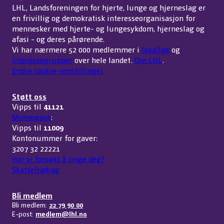
LHL, Landsforeningen for hjerte, lunge og hjerneslag er
en frivillig og demokratisk interesseorganisasjon for
mennesker med hjerte- og lungesykdom, hjerneslag og
afasi - og deres pårørende.
Vi har nærmere 52 000 medlemmer i
lokallag
og
interessegrupper
over hele landet.
Om LHL
.
Endre cookie-innstillinger
Støtt oss
Vipps til
41121
Minnegave
:
Vipps til
11009
Kontonummer for gaver:
3207 32 22221
Har vi forsøkt å ringe deg?
Skattefradrag
Bli medlem
Bli medlem:
22 79 90 00
E-post:
medlem@lhl.no