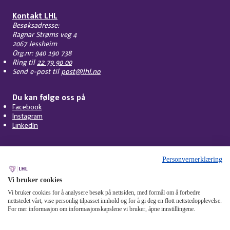
Kontakt LHL
Besøksadresse:
Ragnar Strøms veg 4
2067 Jessheim
Org.nr: 940 190 738
Ring til
22 79 90 00
Send e-post til
post@lhl.no
Du kan følge oss på
Facebook
Instagram
LinkedIn
Personvernerklæring
Vi bruker cookies
Vi bruker cookies for å analysere besøk på nettsiden, med formål om å forbedre
nettstedet vårt, vise personlig tilpasset innhold og for å gi deg en flott nettstedopplevelse.
For mer informasjon om informasjonskapslene vi bruker, åpne innstillingene.
Personvern
Cookies
Tilgjengelighet
Om nettstedet
Mangfoldsplakaten
Miljøfyrtårn
Åpenhetsloven
Varsling