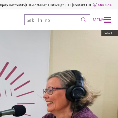
hjelp nettbutikk
LHL-Lotteriet
Tillitsvalgt i LHL
Kontakt LHL
Min side
MENY
Foto: LHL