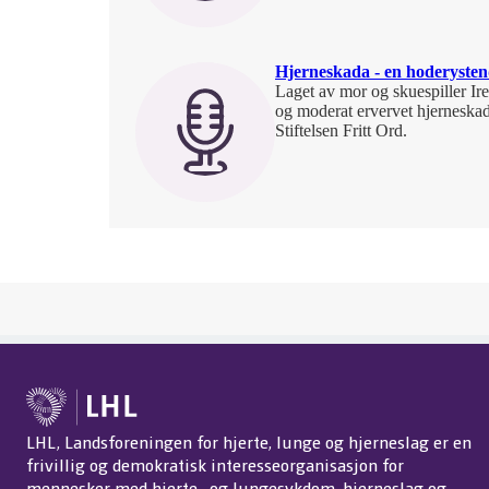
Hjerneskada - en hoderyste
Laget av mor og skuespiller Ire
og moderat ervervet hjerneskad
Stiftelsen Fritt Ord.
LHL, Landsforeningen for hjerte, lunge og hjerneslag er en
frivillig og demokratisk interesseorganisasjon for
mennesker med hjerte- og lungesykdom, hjerneslag og