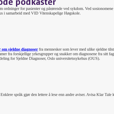
gode podkaster
m ordninger for pasienter og pårørende ved sykdom. Ved sosionomene
us i samarbeid med VID Vitenskapelige Høgskole.
r om sjeldne diagnoser
fra mennesker som lever med ulike sjeldne tils
r fra forskjellige yrkesgrupper og snakker om diagnosene fra sitt fagf
deling for Sjeldne Diagnoser, Oslo universitetssykehus (OUS).
. Enklere språk gjør den lettere å lese enn andre aviser. Avisa Klar Tale