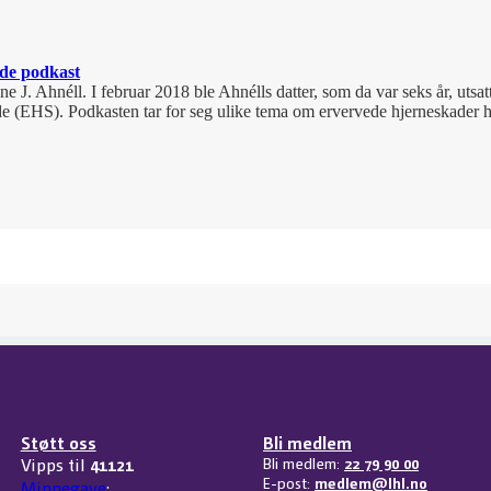
nde podkast
ne J. Ahnéll. I februar 2018 ble Ahnélls datter, som da var seks år, uts
e (EHS). Podkasten tar for seg ulike tema om ervervede hjerneskader h
Støtt oss
Bli medlem
Vipps til
41121
Bli medlem:
22 79 90 00
E-post:
medlem@lhl.no
Minnegave
: