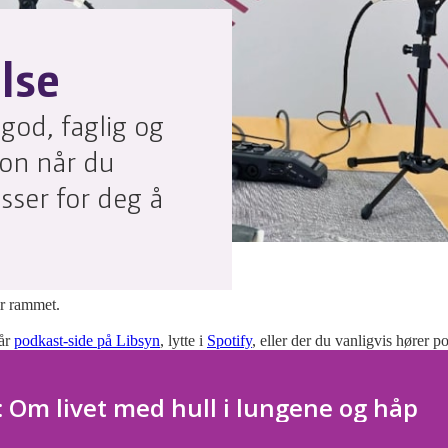
lse
god, faglig og
jon når du
sser for deg å
m, hjerneslag eller afasi.
ir rammet.
vår
podkast-side på Libsyn
, lytte i
Spotify
, eller der du vanligvis hører 