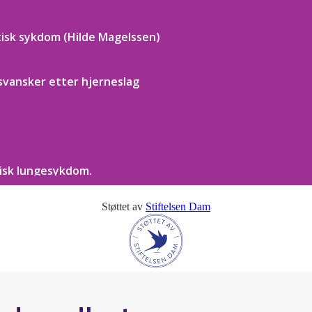
Støttet av
Stiftelsen Dam