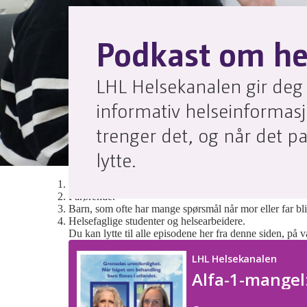
Podkast om he
LHL Helsekanalen gir deg 
informativ helseinformas
trenger det, og når det pa
lytte.
Podkasten
LHL Helsekanalen
er for:
Personer som er rammet av hjerte-, kar- eller lungesykdo
Pårørende.
Barn, som ofte har mange spørsmål når mor eller far bl
Helsefaglige studenter og helsearbeidere.
Du kan lytte til alle episodene her fra denne siden, på 