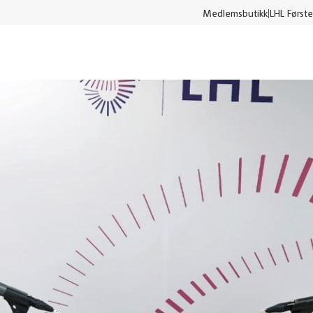
Medlemsbutikk
LHL Første