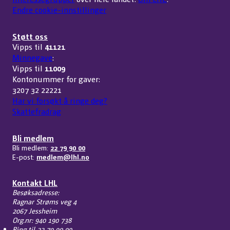
Endre cookie-innstillinger
Støtt oss
Vipps til
41121
Minnegave
:
Vipps til
11009
Kontonummer for gaver:
3207 32 22221
Har vi forsøkt å ringe deg?
Skattefradrag
Bli medlem
Bli medlem:
22 79 90 00
E-post:
medlem@lhl.no
Kontakt LHL
Besøksadresse:
Ragnar Strøms veg 4
2067 Jessheim
Org.nr: 940 190 738
Ring til
22 79 90 00