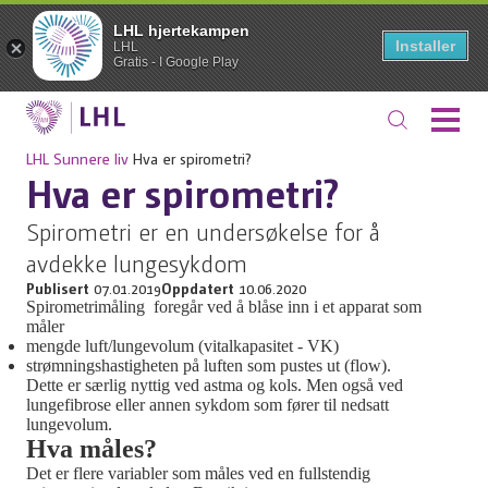
LHL hjertekampen
Installer
LHL
Gratis - I Google Play
LHL
Sunnere liv
Hva er spirometri?
Hva er spirometri?
Spirometri er en undersøkelse for å
avdekke lungesykdom
Publisert
07.01.2019
Oppdatert
10.06.2020
Spirometrimåling foregår ved å blåse inn i et apparat som
måler
mengde luft/lungevolum (vitalkapasitet - VK)
strømningshastigheten på luften som pustes ut (flow).
Dette er særlig nyttig ved astma og kols. Men også ved
lungefibrose eller annen sykdom som fører til nedsatt
lungevolum.
Hva måles?
Det er flere variabler som måles ved en fullstendig