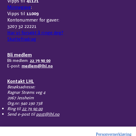
Vipps til
41121
Minnegave
:
Vipps til
11009
Kontonummer for gaver:
3207 32 22221
Har vi forsøkt å ringe deg?
Skattefradrag
Bli medlem
Bli medlem:
22 79 90 00
E-post:
medlem@lhl.no
Kontakt LHL
Besøksadresse:
Ragnar Strøms veg 4
2067 Jessheim
Org.nr: 940 190 738
Ring til
22 79 90 00
Send e-post til
post@lhl.no
Du kan følge oss på
Facebook
Personvernerklæring