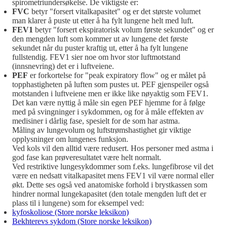
spirometriundersøkelse. De viktigste er:
FVC
betyr "forsert vitalkapasitet" og er det største volumet
man klarer å puste ut etter å ha fylt lungene helt med luft.
FEV1
betyr "forsert ekspiratorisk volum første sekundet" og er
den mengden luft som kommer ut av lungene det første
sekundet når du puster kraftig ut, etter å ha fylt lungene
fullstendig. FEV1 sier noe om hvor stor luftmotstand
(innsnevring) det er i luftveiene.
PEF
er forkortelse for "peak expiratory flow" og er målet på
topphastigheten på luften som pustes ut. PEF gjenspeiler også
motstanden i luftveiene men er ikke like nøyaktig som FEV1.
Det kan være nyttig å måle sin egen PEF hjemme for å følge
med på svingninger i sykdommen, og for å måle effekten av
medisiner i dårlig fase, spesielt for de som har astma.
Måling av lungevolum og luftstrømshastighet gir viktige
opplysninger om lungenes funksjon.
Ved kols vil den alltid være redusert. Hos personer med astma i
god fase kan prøveresultatet være helt normalt.
Ved restriktive lungesykdommer som f.eks. lungefibrose vil det
være en nedsatt vitalkapasitet mens FEV1 vil være normal eller
økt. Dette ses også ved anatomiske forhold i brystkassen som
hindrer normal lungekapasitet (den totale mengden luft det er
plass til i lungene) som for eksempel ved:
kyfoskoliose (Store norske leksikon)
Bekhterevs sykdom (Store norske leksikon)