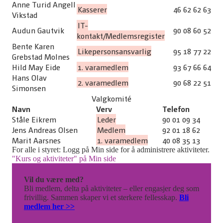
Anne Turid Angell
Kasserer
46 62 62 63
Vikstad
IT-
Audun Gautvik
90 08 60 52
kontakt/Medlemsregister
Bente Karen
Likepersonsansvarlig
95 18 77 22
Grebstad Molnes
Hild May Eide
1. varamedlem
93 67 66 64
Hans Olav
2. varamedlem
90 68 22 51
Simonsen
Valgkomité
Navn
Verv
Telefon
Ståle Eikrem
Leder
90 01 09 34
Jens Andreas Olsen
Medlem
92 01 18 62
Marit Aarsnes
1. varamedlem
40 08 35 13
For alle i styret: Logg på Min side for å administrere aktiviteter.
"Kurs og aktiviteter" på Min side
Vil du være med?
Bli medlem, delta på aktiviteter – eller engasjer deg som
frivillig. Sammen skaper vi et sterkere fellesskap.
Bli
medlem her >>