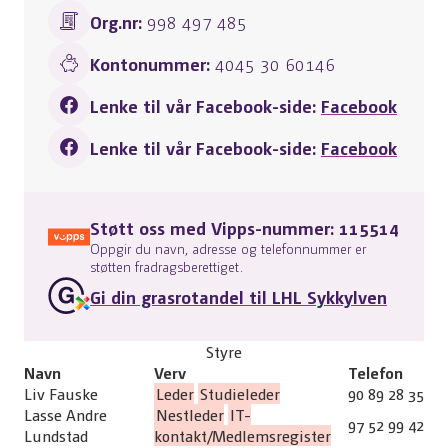
Org.nr:
998 497 485
Kontonummer:
4045 30 60146
Lenke til vår Facebook-side:
Facebook
Lenke til vår Facebook-side:
Facebook
Støtt oss med Vipps-nummer: 115514
Oppgir du navn, adresse og telefonnummer er
støtten fradragsberettiget.
Gi din grasrotandel til LHL Sykkylven
Styre
Navn
Verv
Telefon
Liv Fauske
Leder
Studieleder
90 89 28 35
Lasse Andre
Nestleder
IT-
97 52 99 42
Lundstad
kontakt/Medlemsregister