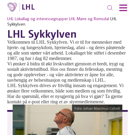
LHL
Lokallag og interessegrupper
LHL Møre og Romsdal
LHL
Sykkylven
LHL Sykkylven
Velkommen til LHL Sykkylven. Vi er til for mennesker med
hjerte- og lungesykdom, hjerneslag, afasi - og deres pårørende
og alle som støtter vårt arbeid. Lokallaget ble stiftet i desember
1987, og har i dag 82 medlemmer.
Vi ønsker å bidra til økt livskvalitet gjennom et bredt, trygt og
sosialt aktivitetstilbud. Hos oss finner du fellesskap, mestring
og gode opplevelser - og våre aktiviteter er åpne for alle,
uavhengig av helsesituasjon og medlemskap i LHL.
LHL Sykkylven drives av frivillig innsats og engasjement. Vi
ønsker flere velkommen, både som medlem og som frivillig.
Har du spørsmål, eller er nysgjerrig på hva vi gjør? Ta gjerne
kontakt på e-post eller ring et av styremedlemmene.
Foto: Johan Maximus Collett