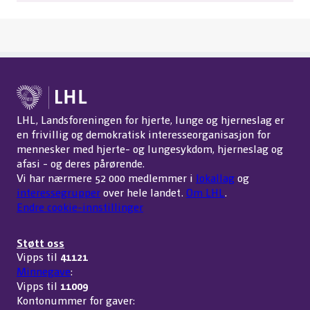
LHL, Landsforeningen for hjerte, lunge og hjerneslag er
en frivillig og demokratisk interesseorganisasjon for
mennesker med hjerte- og lungesykdom, hjerneslag og
afasi - og deres pårørende.
Vi har nærmere 52 000 medlemmer i
lokallag
og
interessegrupper
over hele landet.
Om LHL
.
Endre cookie-innstillinger
Støtt oss
Vipps til
41121
Minnegave
:
Vipps til
11009
Kontonummer for gaver: