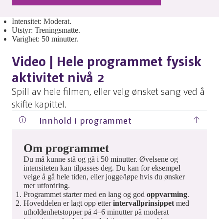
Intensitet: Moderat.
Utstyr: Treningsmatte.
Varighet: 50 minutter.
Video | Hele programmet fysisk
aktivitet nivå 2
Spill av hele filmen, eller velg ønsket sang ved å
skifte kapittel.
Innhold i programmet
Om programmet
Sang 1: Oppvarming.
Sang 2: Oppvarming.
Du må kunne stå og gå i 50 minutter. Øvelsene og
Sang 3: Oppvarming.
intensiteten kan tilpasses deg. Du kan for eksempel
Sang 4: Utholdenhet.
velge å gå hele tiden, eller jogge/løpe hvis du ønsker
Sang 5: Aktiv pause og styrke.
mer utfordring.
Sang 6: Utholdenhet.
Programmet starter med en lang og god
oppvarming
.
Sang 7: Utholdenhet.
Hoveddelen er lagt opp etter
intervallprinsippet
med
Sang 8: Nedtrapping og bevegelighet.
utholdenhetstopper på 4–6 minutter på moderat
Sang 9: Styrke.