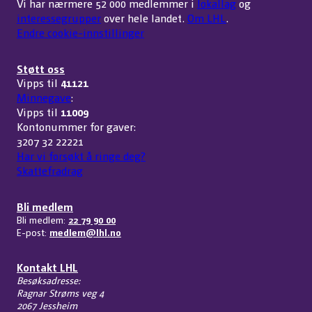
Vi har nærmere 52 000 medlemmer i
lokallag
og
interessegrupper
over hele landet.
Om LHL
.
Endre cookie-innstillinger
Støtt oss
Vipps til
41121
Minnegave
:
Vipps til
11009
Kontonummer for gaver:
3207 32 22221
Har vi forsøkt å ringe deg?
Skattefradrag
Bli medlem
Bli medlem:
22 79 90 00
E-post:
medlem@lhl.no
Kontakt LHL
Besøksadresse:
Ragnar Strøms veg 4
2067 Jessheim