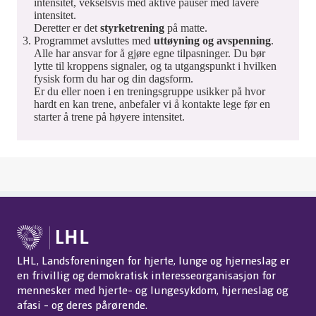
intensitet, vekselsvis med aktive pauser med lavere
Sang 10: Styrke.
intensitet.
Sang 11: Uttøyning.
Deretter er det
styrketrening
på matte.
Sang 12: Avspenning.
Programmet avsluttes med
uttøyning og avspenning
.
Alle har ansvar for å gjøre egne tilpasninger. Du bør
lytte til kroppens signaler, og ta utgangspunkt i hvilken
fysisk form du har og din dagsform.
Er du eller noen i en treningsgruppe usikker på hvor
hardt en kan trene, anbefaler vi å kontakte lege før en
starter å trene på høyere intensitet.
LHL, Landsforeningen for hjerte, lunge og hjerneslag er
en frivillig og demokratisk interesseorganisasjon for
mennesker med hjerte- og lungesykdom, hjerneslag og
afasi - og deres pårørende.