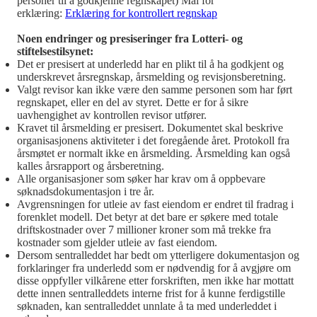
personer til å godkjenne regnskapet) Mal for
erklæring:
Erklæring for kontrollert regnskap
Noen endringer og presiseringer fra Lotteri- og
stiftelsestilsynet:
Det er presisert at underledd har en plikt til å ha godkjent og
underskrevet årsregnskap, årsmelding og revisjonsberetning.
Valgt revisor kan ikke være den samme personen som har ført
regnskapet, eller en del av styret. Dette er for å sikre
uavhengighet av kontrollen revisor utfører.
Kravet til årsmelding er presisert. Dokumentet skal beskrive
organisasjonens aktiviteter i det foregående året. Protokoll fra
årsmøtet er normalt ikke en årsmelding. Årsmelding kan også
kalles årsrapport og årsberetning.
Alle organisasjoner som søker har krav om å oppbevare
søknadsdokumentasjon i tre år.
Avgrensningen for utleie av fast eiendom er endret til fradrag i
forenklet modell. Det betyr at det bare er søkere med totale
driftskostnader over 7 millioner kroner som må trekke fra
kostnader som gjelder utleie av fast eiendom.
Dersom sentralleddet har bedt om ytterligere dokumentasjon og
forklaringer fra underledd som er nødvendig for å avgjøre om
disse oppfyller vilkårene etter forskriften, men ikke har mottatt
dette innen sentralleddets interne frist for å kunne ferdigstille
søknaden, kan sentralleddet unnlate å ta med underleddet i