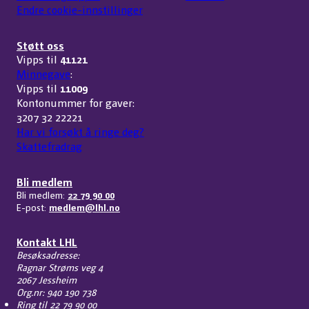
Endre cookie-innstillinger
Støtt oss
Vipps til
41121
Minnegave
:
Vipps til
11009
Kontonummer for gaver:
3207 32 22221
Har vi forsøkt å ringe deg?
Skattefradrag
Bli medlem
Bli medlem:
22 79 90 00
E-post:
medlem@lhl.no
Kontakt LHL
Besøksadresse:
Ragnar Strøms veg 4
2067 Jessheim
Org.nr: 940 190 738
Ring til
22 79 90 00