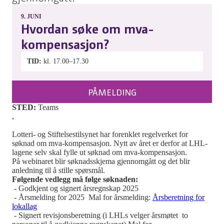
9.
JUNI
Hvordan søke om mva-
kompensasjon?
TID
kl. 17.00–17.30
PÅMELDING
STED:
Teams
,
Lotteri- og Stiftelsestilsynet har forenklet regelverket for
søknad om mva-kompensasjon. Nytt av året er derfor at LHL-
lagene selv skal fylle ut søknad om mva-kompensasjon.
På webinaret blir søknadsskjema gjennomgått og det blir
anledning til å stille spørsmål.
Følgende vedlegg må følge søknaden
:
- Godkjent og signert årsregnskap 2025
- Årsmelding for 2025 Mal for årsmelding:
Årsberetning for
lokallag
- Signert revisjonsberetning (i LHLs velger årsmøtet to