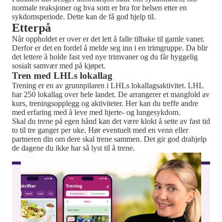
normale reaksjoner og hva som er bra for helsen etter en
sykdomsperiode. Dette kan de få god hjelp til.
Etterpå
Når oppholdet er over er det lett å falle tilbake til gamle vaner.
Derfor er det en fordel å melde seg inn i en trimgruppe. Da blir
det lettere å holde fast ved nye trimvaner og du får hyggelig
sosialt samvær med på kjøpet.
Tren med LHLs lokallag
Trening er en av grunnpilaren i LHLs lokallagsaktivitet. LHL
har 250 lokallag over hele landet. De arrangerer et mangfold av
kurs, treningsopplegg og aktiviteter. Her kan du treffe andre
med erfaring med å leve med hjerte- og lungesykdom.
Skal du trene på egen hånd kan det være klokt å sette av fast tid
to til tre ganger per uke. Hør eventuelt med en venn eller
partneren din om dere skal trene sammen. Det gir god drahjelp
de dagene du ikke har så lyst til å trene.