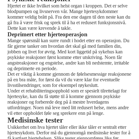
Hjertet er ikke hvilket som helst organ i kroppen. Det er selve
blodpumpen og livsnerven vår. Mange hjertesykdommer
kommer veldig brått på. Fra den ene dagen til den neste kan du
gå fra å være frisk og sprek til å ha et redusert funksjonsnivå.
Dette kan være krevende å takle.
Deprimert etter hjerteoperasjon
Mange spørsmål kan surre rundt i hodet etter en operasjon. Du
får gjerne tanker om hvordan det skal gå med familien din,
jobben og livet for øvrig. Med kort liggetid på sykehus kan
psykiske reaksjoner først komme etter utskriving. Noen får
angstreaksjoner og engstelse, andre kan bli nedstemte, irritable
og deprimerte en periode.
Det er viktig å komme gjennom de følelsesmessige reaksjonene
på en bra måte, for først da vil du være klar for eventuelle
livsstilsendringer, som for eksempel røykeslutt.
Under et rehabiliteringsopphold som er spesielt tilrettelagt for
hjertesyke, kan du få støtte til å komme gjennom psykiske
reaksjoner og forberede deg på å mestre hverdagens
utfordringer. Noen må leve med litt redusert helse, mens andre
vil etter oppholdet føle seg sprekere enn på lenge.
Medisinske tester
Usikkerhet om hva hjertet tåler eller ikke tåler er sentralt etter
hjertesykdom. Derfor må du gjennomgå medisinske tester for å
få kartlagt hjertehelsen. Slike tester gjennomføres like før