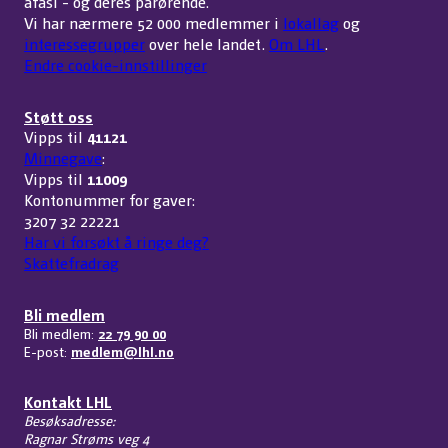
afasi - og deres pårørende.
Vi har nærmere 52 000 medlemmer i
lokallag
og
interessegrupper
over hele landet.
Om LHL
.
Endre cookie-innstillinger
Støtt oss
Vipps til
41121
Minnegave
:
Vipps til
11009
Kontonummer for gaver:
3207 32 22221
Har vi forsøkt å ringe deg?
Skattefradrag
Bli medlem
Bli medlem:
22 79 90 00
E-post:
medlem@lhl.no
Kontakt LHL
Besøksadresse:
Ragnar Strøms veg 4