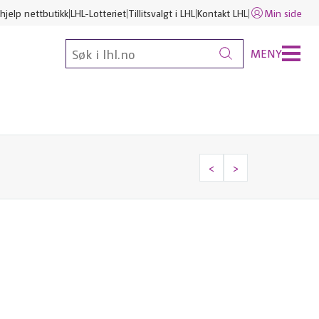
hjelp nettbutikk
LHL-Lotteriet
Tillitsvalgt i LHL
Kontakt LHL
Min side
MENY
<
>