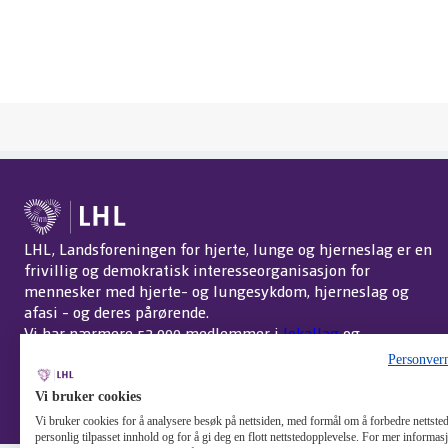
LHL, Landsforeningen for hjerte, lunge og hjerneslag er en
frivillig og demokratisk interesseorganisasjon for
mennesker med hjerte- og lungesykdom, hjerneslag og
afasi - og deres pårørende.
Vi har nærmere 52 000 medlemmer i
lokallag
og
interessegrupper
over hele landet.
Om LHL
.
Personver
Endre cookie-innstillinger
Vi bruker cookies
Vi bruker cookies for å analysere besøk på nettsiden, med formål om å forbedre nettstede
personlig tilpasset innhold og for å gi deg en flott nettstedopplevelse. For mer informa