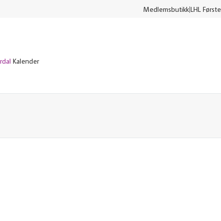
Medlemsbutikk
LHL Første
rdal
Kalender