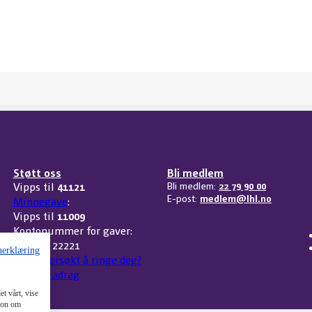
Støtt oss
Bli medlem
Vipps til
41121
Bli medlem:
22 79 90 00
E-post:
medlem@lhl.no
Minnegave
:
Vipps til
11009
Kontonummer for gaver:
3207 32 22221
nerklæring
Har vi forsøkt å ringe deg?
Skattefradrag
t vårt, vise
sjon om