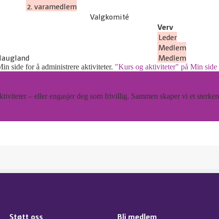
2. varamedlem
Valgkomité
Verv
Leder
Medlem
Haugland
Medlem
Min side for å administrere aktiviteter.
"Kurs og aktiviteter" på Min side
tiviteter – eller engasjer deg som frivillig. Sammen skaper vi et sterker
Støtt oss
Bli medlem