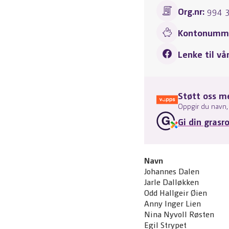
Org.nr:
994 
Kontonumme
Lenke til vå
Støtt oss m
Oppgir du navn, 
Gi din grasr
Navn
Johannes Dalen
Jarle Dalløkken
Odd Hallgeir Øien
Anny Inger Lien
Nina Nyvoll Røsten
Egil Strypet