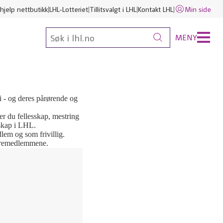
hjelp nettbutikk
LHL-Lotteriet
Tillitsvalgt i LHL
Kontakt LHL
Min side
MENY
i - og deres pårørende og
ner du fellesskap, mestring
mskap i LHL.
lem og som frivillig.
styremedlemmene.