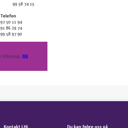
99 58 74 15
Telefon
97 50 11 94
91 86 29 74
99 58 97 90
e fellesskap.
Bli
Kontakt LHL
Du kan følge oss på