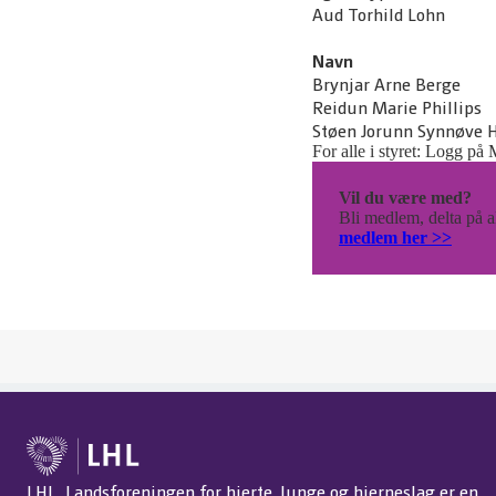
Aud Torhild Lohn
Navn
Brynjar Arne Berge
Reidun Marie Phillips
Støen Jorunn Synnøve 
For alle i styret: Logg på 
Vil du være med?
Bli medlem, delta på ak
medlem her >>
LHL, Landsforeningen for hjerte, lunge og hjerneslag er en