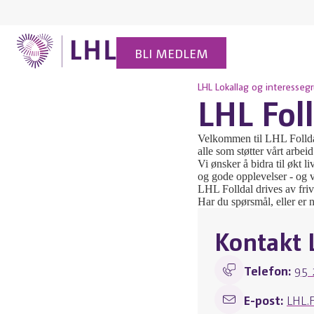
BLI MEDLEM
LHL
Lokallag og interesseg
LHL Fol
Velkommen til LHL Folldal
alle som støtter vårt arbe
Vi ønsker å bidra til økt l
og gode opplevelser - og v
LHL Folldal drives av fri
Har du spørsmål, eller er 
Kontakt 
Telefon:
95 
E-post:
LHL.