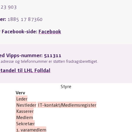
323 903
r:
1885 17 87360
r Facebook-side:
Facebook
ed Vipps-nummer: 511311
adresse og telefonnummer er støtten fradragsberettiget.
otandel til LHL Folldal
Styre
Verv
Leder
Nestleder
IT-kontakt/Medlemsregister
Kasserer
Medlem
Sekretær
1. varamedlem