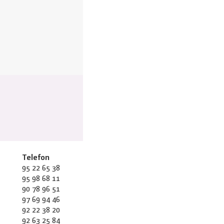
Telefon
95 22 65 38
95 98 68 11
90 78 96 51
97 69 94 46
92 22 38 20
92 63 25 84