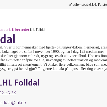
Medlemsbutikk
LHL Første
rupper
LHL Innlandet
LHL Folldal
ldal
. Vi er til for mennesker med hjerte- og lungesykdom, hjerneslag, afas
id. Lokallaget ble stiftet i november 1990, og har i dag 122 medlemmer.
ivskvalitet gjennom et bredt, trygt og sosialt aktivitetstilbud. Hos oss fin
åre aktiviteter er åpne for alle, uavhengig av helsesituasjon og medle
villig innsats og engasjement. Vi ønsker flere velkommen, både som med
nysgjerrig på hva vi gjør? Ta gjerne kontakt på e-post eller ring et av 
LHL Folldal
22 65 38
Folldal@lhl.no