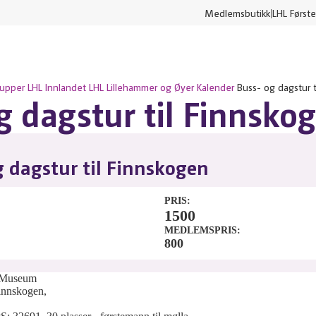
Medlemsbutikk
LHL Første
rupper
LHL Innlandet
LHL Lillehammer og Øyer
Kalender
Buss- og dagstur t
g dagstur til Finnsko
 dagstur til Finnskogen
PRIS
1500
MEDLEMSPRIS
800
 Museum
innskogen,