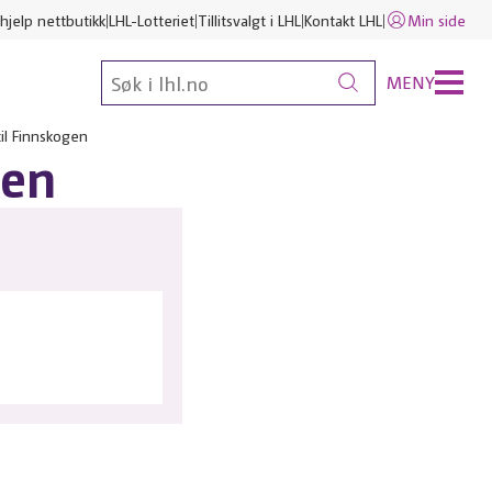
hjelp nettbutikk
LHL-Lotteriet
Tillitsvalgt i LHL
Kontakt LHL
Min side
MENY
il Finnskogen
gen