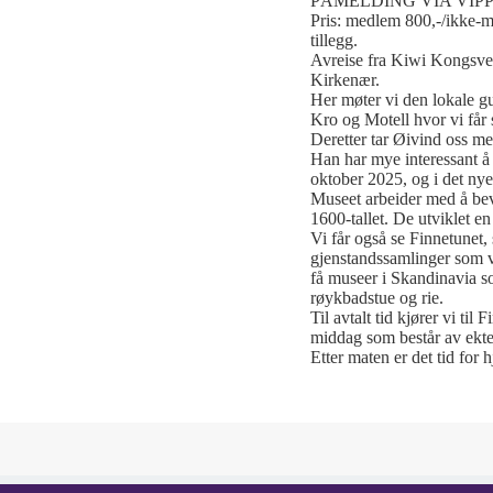
PÅMELDING VIA VIPPS: 32
Pris: medlem 800,-/ikke-m
tillegg.
Avreise fra Kiwi Kongsveg
Kirkenær.
Her møter vi den lokale g
Kro og Motell hvor vi får 
Deretter tar Øivind oss me
Han har mye interessant å
oktober 2025, og i det nye
Museet arbeider med å bev
1600-tallet. De utviklet en
Vi får også se Finnetune
gjenstandssamlinger som vi
få museer i Skandinavia s
røykbadstue og rie.
Til avtalt tid kjører vi ti
middag som består av ekte
Etter maten er det tid for 