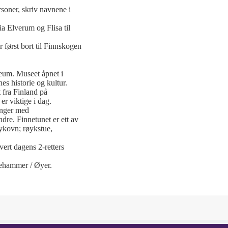
soner, skriv navnene i
a Elverum og Flisa til
først bort til Finnskogen
eum. Museet åpnet i
s historie og kultur.
 fra Finland på
er viktige i dag.
inger med
dre. Finnetunet er ett av
ykovn; røykstue,
rvert dagens 2-retters
llehammer / Øyer.