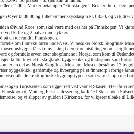
691. 30 plasser - førstemann til mølla.
edlem 1500,-. Marker betalingen "Finnskogen". Betaler du for flere per
en Øyer kl.08:00 og Lillehammer skysstasjon kl. 08:30, og vi kjører vi
uiden Øivind Roos, som skal være med oss her på Finnskogen. Vi kjører 
servert kaffe og 2 halve rundstykker.
d på en tur rundt i Finnskogen.
 fortelle om Finnekulturen underveis. Vi besøker Norsk Skogfinsk Mus
 museumsbygget får vi omvisning i den store utstillingen om skogfinnene
are og formidle arven etter skogfinnene i Norge, som kom til Østlandet
 egen kultur knyttet til skogbruk, byggeskikk og tradisjoner som fortsatt 
t, som er en del av Norsk Skogfinsk Museum. Museet består av 13 bygn
ser byggeskikk, gardsmiljø og livberging på et finnetorp i forrige århun
om viser alle de tre skogfinske bygningstypene som varmes opp med rø
l Finnskogen Turistsenter, som ligger rett ved vannet Skasen. Her får vi se
 Finnskogmat, Motti og Flesk – dessert og kaffe/te i Skasenden Spiseri.
hjemreise, og vi slipper av guiden i Kirkenær, før vi kjører tilbake til Li