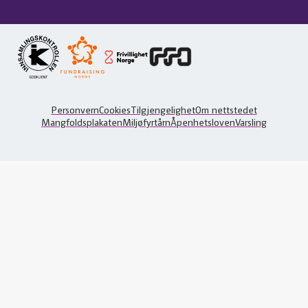
Personvern
Cookies
Tilgjengelighet
Om nettstedet
Mangfoldsplakaten
Miljøfyrtårn
Åpenhetsloven
Varsling