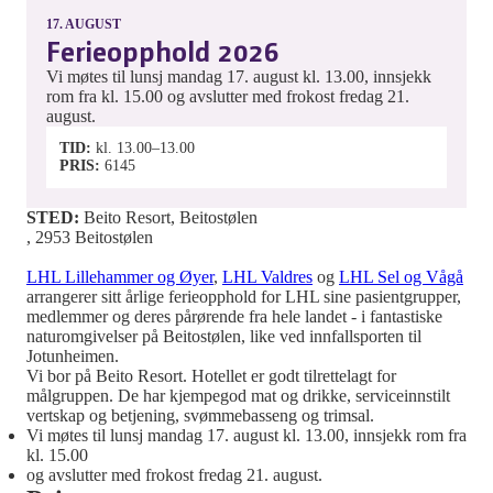
17.
AUGUST
Ferieopphold 2026
Vi møtes til lunsj mandag 17. august kl. 13.00, innsjekk
rom fra kl. 15.00 og avslutter med frokost fredag 21.
august.
TID
kl. 13.00–13.00
PRIS
6145
STED:
Beito Resort, Beitostølen
, 2953 Beitostølen
LHL Lillehammer og Øyer
,
LHL Valdres
og
LHL Sel og Vågå
arrangerer sitt årlige ferieopphold for LHL sine pasientgrupper,
medlemmer og deres pårørende fra hele landet - i fantastiske
naturomgivelser på Beitostølen, like ved innfallsporten til
Jotunheimen.
Vi bor på Beito Resort. Hotellet er godt tilrettelagt for
målgruppen. De har kjempegod mat og drikke, serviceinnstilt
vertskap og betjening, svømmebasseng og trimsal.
Vi møtes til lunsj mandag 17. august kl. 13.00, innsjekk rom fra
kl. 15.00
og avslutter med frokost fredag 21. august.