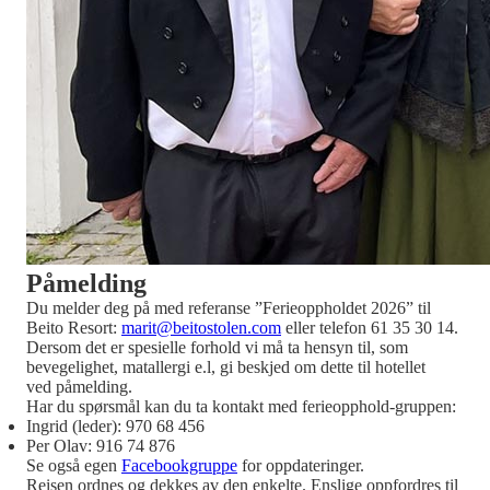
Påmelding
Du melder deg på med referanse ”Ferieoppholdet 2026” til
Beito Resort:
marit@beitostolen.com
eller telefon 61 35 30 14.
Dersom det er spesielle forhold vi må ta hensyn til, som
bevegelighet, matallergi e.l, gi beskjed om dette til hotellet
ved påmelding.
Har du spørsmål kan du ta kontakt med ferieopphold-gruppen:
Ingrid (leder): 970 68 456
Per Olav: 916 74 876
Se også egen
Facebookgruppe
for oppdateringer.
Reisen ordnes og dekkes av den enkelte. Enslige oppfordres til