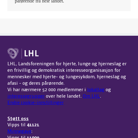
pårørende fra hele landet.
LHL, Landsforeningen for hjerte, lunge og hjerneslag er
en frivillig og demokratisk interesseorganisasjon for
mennesker med hjerte- og lungesykdom, hjerneslag og
afasi - og deres pårørende.
Vi har nærmere 52 000 medlemmer i
lokallag
og
interessegrupper
over hele landet.
Om LHL
.
Endre cookie-innstillinger
Støtt oss
Vipps til
41121
Minnegave
:
Vipps til
11009