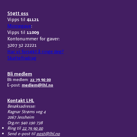
Støtt oss
Vipps til
41121
Minnegave
:
Vipps til
11009
Kontonummer for gaver:
3207 32 22221
Har vi forsøkt å ringe deg?
Skattefradrag
Bli medlem
Bli medlem:
22 79 90 00
E-post:
medlem@lhl.no
Kontakt LHL
Besøksadresse:
Ragnar Strøms veg 4
2067 Jessheim
Org.nr: 940 190 738
Ring til
22 79 90 00
Send e-post til
post@lhl.no