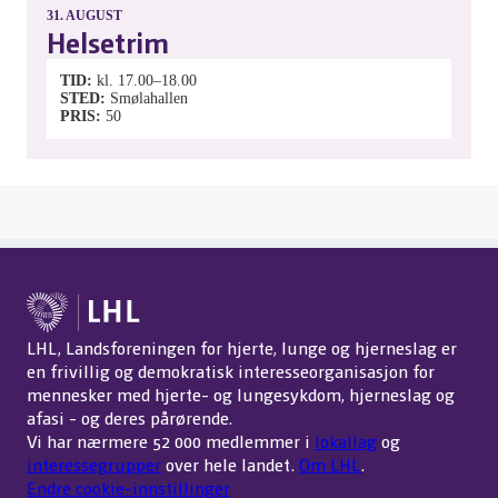
31.
AUGUST
Helsetrim
TID
kl. 17.00–18.00
STED
Smølahallen
PRIS
50
LHL, Landsforeningen for hjerte, lunge og hjerneslag er
en frivillig og demokratisk interesseorganisasjon for
mennesker med hjerte- og lungesykdom, hjerneslag og
afasi - og deres pårørende.
Vi har nærmere 52 000 medlemmer i
lokallag
og
interessegrupper
over hele landet.
Om LHL
.
Endre cookie-innstillinger