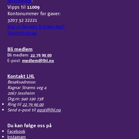
Minnegave
:
Vipps til
11009
Kontonummer for gaver:
3207 32 22221
Har vi forsøkt å ringe deg?
Skattefradrag
Bli medlem
Bli medlem:
22 79 90 00
E-post:
medlem@lhl.no
Kontakt LHL
Besøksadresse:
Ragnar Strøms veg 4
2067 Jessheim
Org.nr: 940 190 738
Ring til
22 79 90 00
Send e-post til
post@lhl.no
Du kan følge oss på
Facebook
Instagram