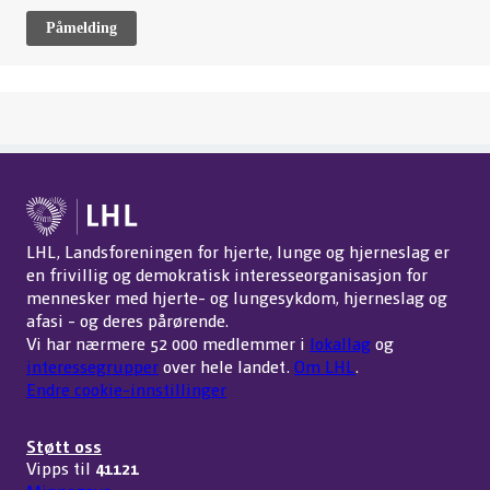
Påmelding
LHL, Landsforeningen for hjerte, lunge og hjerneslag er
en frivillig og demokratisk interesseorganisasjon for
mennesker med hjerte- og lungesykdom, hjerneslag og
afasi - og deres pårørende.
Vi har nærmere 52 000 medlemmer i
lokallag
og
interessegrupper
over hele landet.
Om LHL
.
Endre cookie-innstillinger
Støtt oss
Vipps til
41121