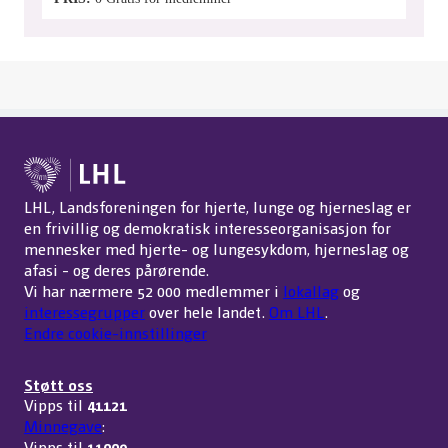
LHL, Landsforeningen for hjerte, lunge og hjerneslag er
en frivillig og demokratisk interesseorganisasjon for
mennesker med hjerte- og lungesykdom, hjerneslag og
afasi - og deres pårørende.
Vi har nærmere 52 000 medlemmer i
lokallag
og
interessegrupper
over hele landet.
Om LHL
.
Endre cookie-innstillinger
Støtt oss
Vipps til
41121
Minnegave
:
Vipps til
11009