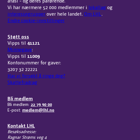
afasi - og deres pårørende.
Vi har nærmere 52 000 medlemmer i
lokallag
og
interessegrupper
over hele landet.
Om LHL
.
Endre cookie-innstillinger
Støtt oss
Vipps til
41121
Minnegave
:
Vipps til
11009
Kontonummer for gaver:
3207 32 22221
Har vi forsøkt å ringe deg?
Skattefradrag
Bli medlem
Bli medlem:
22 79 90 00
E-post:
medlem@lhl.no
Kontakt LHL
Besøksadresse:
Ragnar Strøms veg 4