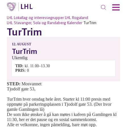
LHL
Lokallag og interessegrupper
LHL Rogaland
LHL Stavanger, Sola og Randaberg
Kalender
TurTrim
TurTrim
12.
AUGUST
TurTrim
Ukentlig
TID
kl. 11.00–13.30
PRIS
0
STED:
Mosvannet
Tjodolf gate 53,
TurTrim hver onsdag hele året. Starter kl 11:00 presis med
oppmøte på parkeringsplassen i Tjodolf gate 53. (Der hvor
gamle Gamlingen lå)
De som ikke ønsker å gå kan møtes i kafeen på Gamlingen kl
11:30, her er det pause og en sosial sammenkomst.
Alle er velkomne, ingen påmelding, bare møt opp.