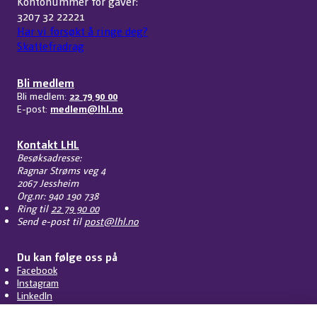
Kontonummer for gaver:
3207 32 22221
Har vi forsøkt å ringe deg?
Skattefradrag
Bli medlem
Bli medlem:
22 79 90 00
E-post:
medlem@lhl.no
Kontakt LHL
Besøksadresse:
Ragnar Strøms veg 4
2067 Jessheim
Org.nr: 940 190 738
Ring til
22 79 90 00
Send e-post til
post@lhl.no
Du kan følge oss på
Facebook
Instagram
LinkedIn