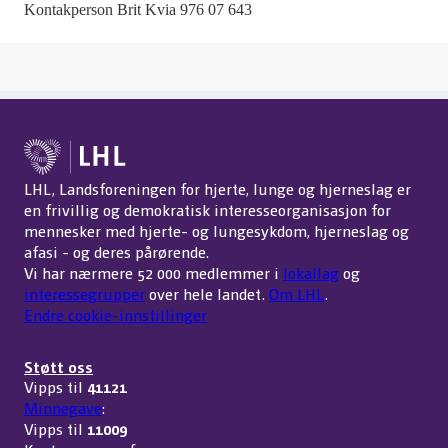
Kontakperson Brit Kvia 976 07 643
LHL, Landsforeningen for hjerte, lunge og hjerneslag er
en frivillig og demokratisk interesseorganisasjon for
mennesker med hjerte- og lungesykdom, hjerneslag og
afasi - og deres pårørende.
Vi har nærmere 52 000 medlemmer i
lokallag
og
interessegrupper
over hele landet.
Om LHL
.
Endre cookie-innstillinger
Støtt oss
Vipps til
41121
Minnegave
:
Vipps til
11009