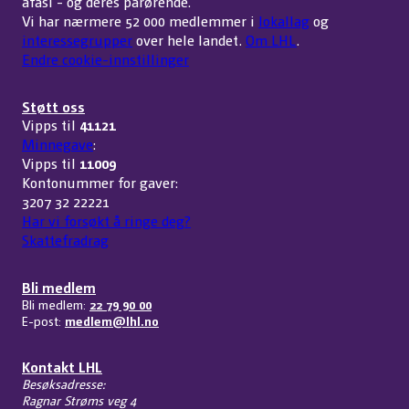
afasi - og deres pårørende.
Vi har nærmere 52 000 medlemmer i
lokallag
og
interessegrupper
over hele landet.
Om LHL
.
Endre cookie-innstillinger
Støtt oss
Vipps til
41121
Minnegave
:
Vipps til
11009
Kontonummer for gaver:
3207 32 22221
Har vi forsøkt å ringe deg?
Skattefradrag
Bli medlem
Bli medlem:
22 79 90 00
E-post:
medlem@lhl.no
Kontakt LHL
Besøksadresse:
Ragnar Strøms veg 4