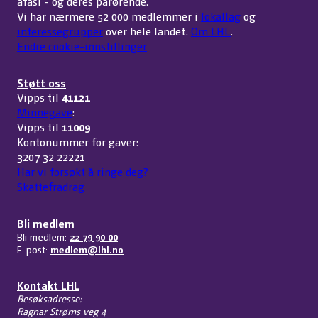
afasi - og deres pårørende.
Vi har nærmere 52 000 medlemmer i
lokallag
og
interessegrupper
over hele landet.
Om LHL
.
Endre cookie-innstillinger
Støtt oss
Vipps til
41121
Minnegave
:
Vipps til
11009
Kontonummer for gaver:
3207 32 22221
Har vi forsøkt å ringe deg?
Skattefradrag
Bli medlem
Bli medlem:
22 79 90 00
E-post:
medlem@lhl.no
Kontakt LHL
Besøksadresse:
Ragnar Strøms veg 4