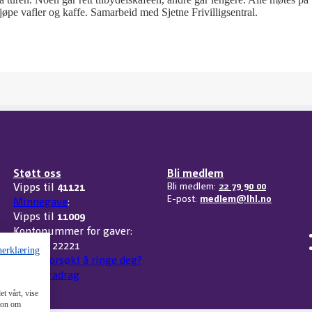
jøpe vafler og kaffe. Samarbeid med Sjetne Frivilligsentral.
Støtt oss
Bli medlem
Vipps til
41121
Bli medlem:
22 79 90 00
E-post:
medlem@lhl.no
Minnegave
:
Vipps til
11009
Kontonummer for gaver:
3207 32 22221
nerklæring
Har vi forsøkt å ringe deg?
Skattefradrag
t vårt, vise
sjon om