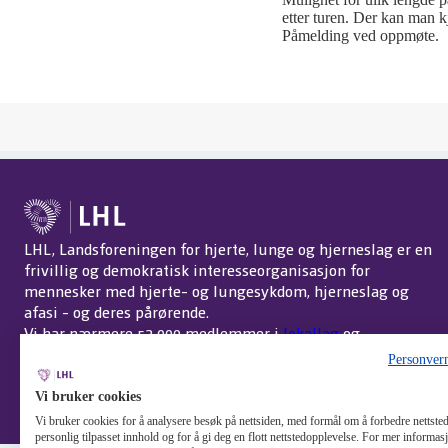
etter turen. Der kan man k
Påmelding ved oppmøte.
LHL, Landsforeningen for hjerte, lunge og hjerneslag er en
frivillig og demokratisk interesseorganisasjon for
mennesker med hjerte- og lungesykdom, hjerneslag og
afasi - og deres pårørende.
Vi har nærmere 52 000 medlemmer i
lokallag
og
interessegrupper
over hele landet.
Om LHL
.
Personver
Endre cookie-innstillinger
Vi bruker cookies
Vi bruker cookies for å analysere besøk på nettsiden, med formål om å forbedre nettstede
personlig tilpasset innhold og for å gi deg en flott nettstedopplevelse. For mer informa