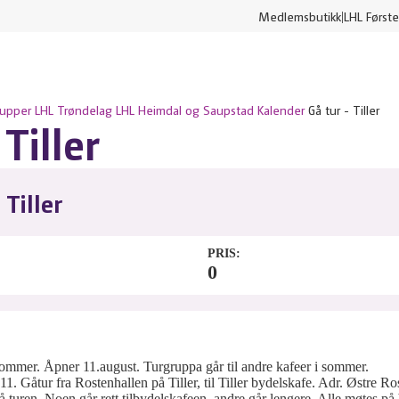
Medlemsbutikk
LHL Første
rupper
LHL Trøndelag
LHL Heimdal og Saupstad
Kalender
Gå tur - Tiller
 Tiller
 Tiller
PRIS
0
 sommer. Åpner 11.august. Turgruppa går til andre kafeer i sommer.
1. Gåtur fra Rostenhallen på Tiller, til Tiller bydelskafe. Adr. Østre R
å turen. Noen går rett tilbydelskafeen, andre går lengere. Alle møtes på