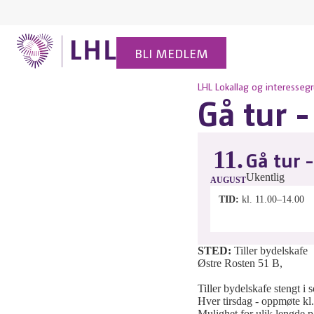
BLI MEDLEM
LHL
Lokallag og interesseg
Gå tur -
11.
Gå tur -
Ukentlig
AUGUST
TID
kl. 11.00–14.00
STED:
Tiller bydelskafe
Østre Rosten 51 B,
Tiller bydelskafe stengt i
Hver tirsdag - oppmøte kl.1
Mulighet for ulik lengde p