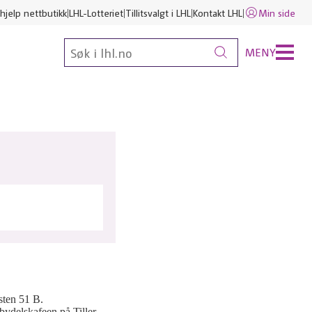
hjelp nettbutikk
LHL-Lotteriet
Tillitsvalgt i LHL
Kontakt LHL
Min side
MENY
osten 51 B.
 bydelskafeen på Tiller