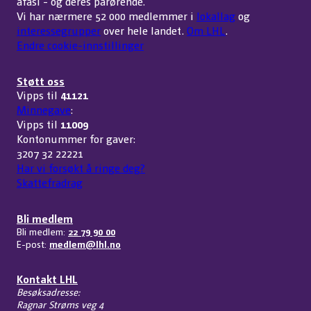
afasi - og deres pårørende.
Vi har nærmere 52 000 medlemmer i
lokallag
og
interessegrupper
over hele landet.
Om LHL
.
Endre cookie-innstillinger
Støtt oss
Vipps til
41121
Minnegave
:
Vipps til
11009
Kontonummer for gaver:
3207 32 22221
Har vi forsøkt å ringe deg?
Skattefradrag
Bli medlem
Bli medlem:
22 79 90 00
E-post:
medlem@lhl.no
Kontakt LHL
Besøksadresse:
Ragnar Strøms veg 4