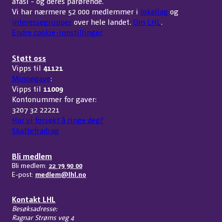
afasi - og deres pårørende.
Vi har nærmere 52 000 medlemmer i
lokallag
og
interessegrupper
over hele landet.
Om LHL
.
Endre cookie-innstillinger
Støtt oss
Vipps til
41121
Minnegave
:
Vipps til
11009
Kontonummer for gaver:
3207 32 22221
Har vi forsøkt å ringe deg?
Skattefradrag
Bli medlem
Bli medlem:
22 79 90 00
E-post:
medlem@lhl.no
Kontakt LHL
Besøksadresse:
Ragnar Strøms veg 4