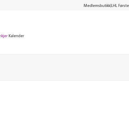
Medlemsbutikk
LHL Første
nkjer
Kalender