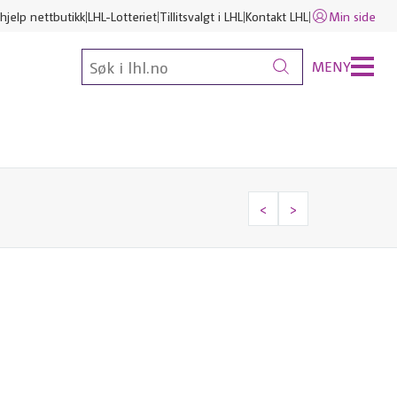
hjelp nettbutikk
LHL-Lotteriet
Tillitsvalgt i LHL
Kontakt LHL
Min side
MENY
<
>