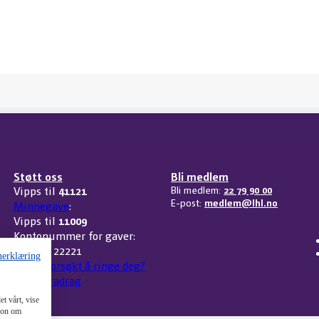
Støtt oss
Bli medlem
Vipps til
41121
Bli medlem:
22 79 90 00
E-post:
medlem@lhl.no
Minnegave
:
Vipps til
11009
Kontonummer for gaver:
3207 32 22221
nerklæring
Har vi forsøkt å ringe deg?
Skattefradrag
t vårt, vise
sjon om