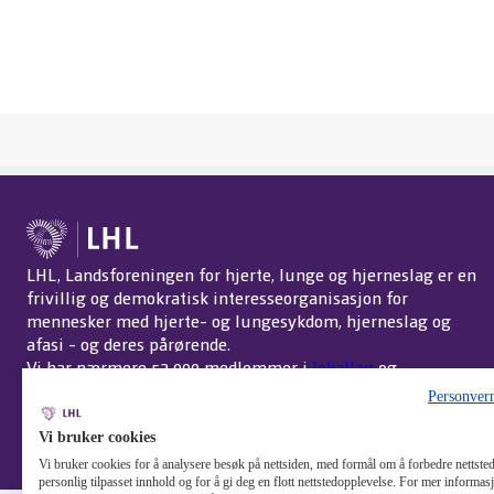
LHL, Landsforeningen for hjerte, lunge og hjerneslag er en
frivillig og demokratisk interesseorganisasjon for
mennesker med hjerte- og lungesykdom, hjerneslag og
afasi - og deres pårørende.
Vi har nærmere 52 000 medlemmer i
lokallag
og
interessegrupper
over hele landet.
Om LHL
.
Personver
Endre cookie-innstillinger
Vi bruker cookies
Vi bruker cookies for å analysere besøk på nettsiden, med formål om å forbedre nettstede
personlig tilpasset innhold og for å gi deg en flott nettstedopplevelse. For mer informa