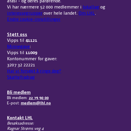
afasi - og deres pårørende.
Vi har nærmere 52 000 medlemmer i
lokallag
og
interessegrupper
over hele landet.
Om LHL
.
Endre cookie-innstillinger
Støtt oss
Vipps til
41121
Minnegave
:
Vipps til
11009
Kontonummer for gaver:
3207 32 22221
Har vi forsøkt å ringe deg?
Skattefradrag
Bli medlem
Bli medlem:
22 79 90 00
E-post:
medlem@lhl.no
Kontakt LHL
Besøksadresse:
Ragnar Strøms veg 4