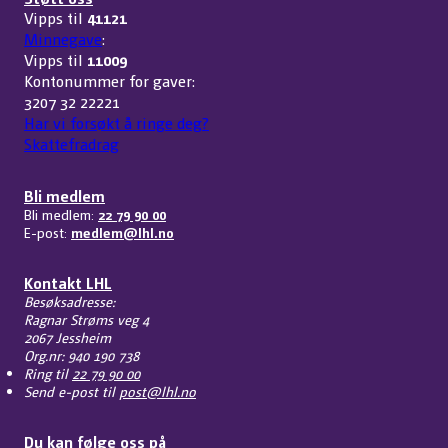
Vipps til
41121
Minnegave
:
Vipps til
11009
Kontonummer for gaver:
3207 32 22221
Har vi forsøkt å ringe deg?
Skattefradrag
Bli medlem
Bli medlem:
22 79 90 00
E-post:
medlem@lhl.no
Kontakt LHL
Besøksadresse:
Ragnar Strøms veg 4
2067 Jessheim
Org.nr: 940 190 738
Ring til
22 79 90 00
Send e-post til
post@lhl.no
Du kan følge oss på