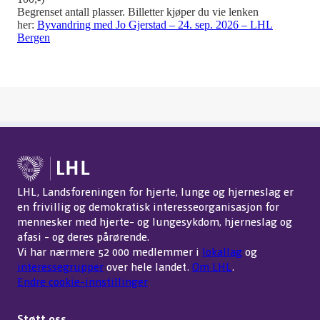
Begrenset antall plasser. Billetter kjøper du vie lenken
her:
Byvandring med Jo Gjerstad – 24. sep. 2026 – LHL
Bergen
LHL, Landsforeningen for hjerte, lunge og hjerneslag er
en frivillig og demokratisk interesseorganisasjon for
mennesker med hjerte- og lungesykdom, hjerneslag og
afasi - og deres pårørende.
Vi har nærmere 52 000 medlemmer i
lokallag
og
interessegrupper
over hele landet.
Om LHL
.
Endre cookie-innstillinger
Støtt oss