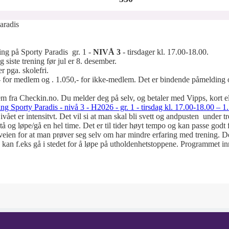
aradis
ng på Sporty Paradis gr. 1 -
NIVÅ 3
- tirsdager kl. 17.00-18.00.
 siste trening før jul er 8. desember.
er pga. skolefri.
,- for medlem og . 1.050,- for ikke-medlem. Det er bindende påmelding o
m fra Checkin.no. Du melder deg på selv, og betaler med Vipps, kort ell
ng Sporty Paradis - nivå 3 - H2026 - gr. 1 - tirsdag kl. 17.00-18.00 –
ivået er intensitvt. Det vil si at man skal bli svett og andpusten under t
tå og løpe/gå en hel time. Det er til tider høyt tempo og kan passe godt 
 veien for at man prøver seg selv om har mindre erfaring med trening. Det
 En kan f.eks gå i stedet for å løpe på utholdenhetstoppene. Programmet 