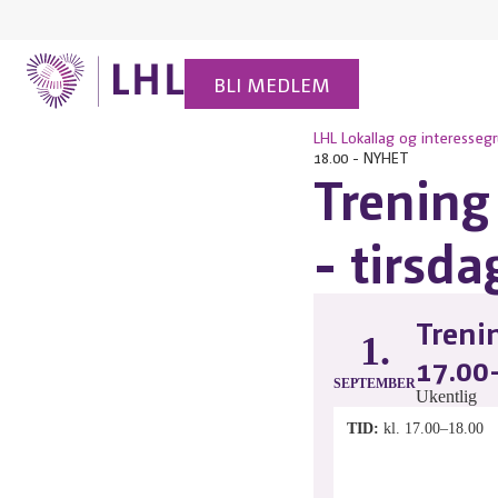
BLI MEDLEM
LHL
Lokallag og interesseg
18.00 - NYHET
Trening 
- tirsd
Trenin
1.
17.00
SEPTEMBER
Ukentlig
TID
kl. 17.00–18.00