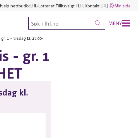
hjelp nettbutikk
LHL-Lotteriet
Tillitsvalgt i LHL
Kontakt LHL
Min side
MENY
r. 1 - tirsdag kl. 17.00-
s - gr. 1
YHET
sdag kl.