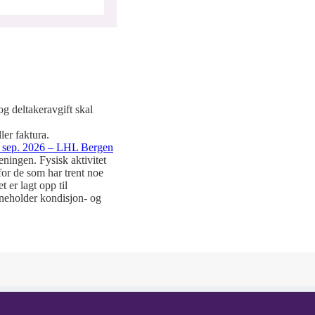
g deltakeravgift skal
er faktura.
 1. sep. 2026 – LHL Bergen
reningen. Fysisk aktivitet
for de som har trent noe
 er lagt opp til
inneholder kondisjon- og