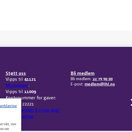
Støtt oss
Bli medlem
Vipps til
41121
Bli medlem:
22 79 90 00
E-post:
medlem@lhl.no
Minnegave
:
Vipps til
11009
Kontonummer for gaver:
3207 32 22221
nerklæring
Har vi forsøkt å ringe deg?
Skattefradrag
t vårt, vise
sjon om