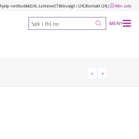
hjelp nettbutikk
LHL-Lotteriet
Tillitsvalgt i LHL
Kontakt LHL
Min side
MENY
<
>