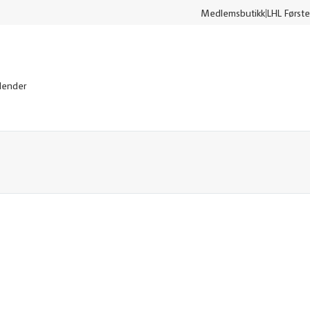
Medlemsbutikk
LHL Første
lender