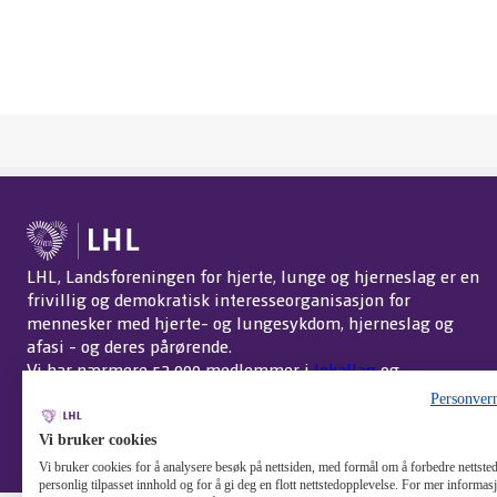
LHL, Landsforeningen for hjerte, lunge og hjerneslag er en
frivillig og demokratisk interesseorganisasjon for
mennesker med hjerte- og lungesykdom, hjerneslag og
afasi - og deres pårørende.
Vi har nærmere 52 000 medlemmer i
lokallag
og
interessegrupper
over hele landet.
Om LHL
.
Personver
Endre cookie-innstillinger
Vi bruker cookies
Vi bruker cookies for å analysere besøk på nettsiden, med formål om å forbedre nettstede
personlig tilpasset innhold og for å gi deg en flott nettstedopplevelse. For mer informa